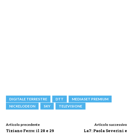
DIGITALE TERRESTRE
DTT
MEDIASET PREMIUM
NICKELODEON
SKY
TELEVISIONE
Articolo precedente
Articolo successivo
Tiziano Ferro: il 28 e 29
La7: Paola Severini e