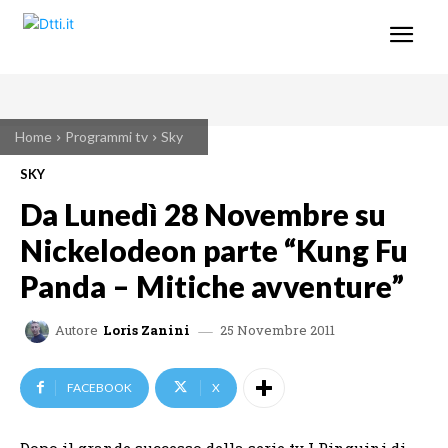
Home
Programmi tv
Sky
SKY
Da Lunedì 28 Novembre su
Nickelodeon parte “Kung Fu
Panda – Mitiche avventure”
25 Novembre 2011
Autore
Loris Zanini
FACEBOOK
X
Dopo il grande successo della serie tv I Pinguini di