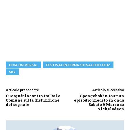
DIVA UNIVERSAL
FESTIVAL INTERNAZIONALE DEL FILM
SKY
Articolo precedente
Articolo successivo
Cuorgnè: incontro tra Rai e
Spongebob in tour: un
Comune sulla disfunzione
episodio inedito in onda
del segnale
Sabato 9 Marzo su
Nickelodeon