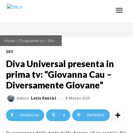
Home
Programmi tv
Sky
SKY
Diva Universal presenta in
prima tv: “Giovanna Cau –
Diversamente Giovane”
8 Marzo 2013
Autore
Loris Zanini
FACEBOOK
X
PINTEREST
In occasione della festa della donna, ed in replica l’11