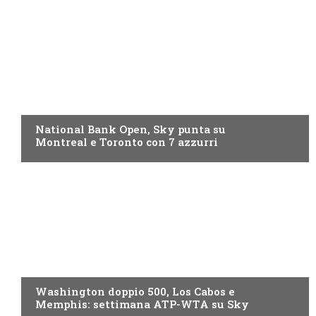
NOW TV
National Bank Open, Sky punta su
Montreal e Toronto con 7 azzurri
NOW TV
Washington doppio 500, Los Cabos e
Memphis: settimana ATP-WTA su Sky