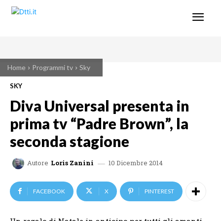
Home
Programmi tv
Sky
SKY
Diva Universal presenta in
prima tv “Padre Brown”, la
seconda stagione
10 Dicembre 2014
Autore
Loris Zanini
FACEBOOK
X
PINTEREST
Un regalo di Natale in anticipo per tutti gli amanti