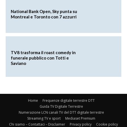
National Bank Open, Sky punta su
Montreal e Toronto con 7 azzurri
TV8 trasforma il roast comedy in
funerale pubblico con Totti e
Saviano
Home
Frequenze digitale terrestre DTT
Guida TV Digitale Terrestre
Numerazione LCN canali TV del DTT digitale terrestre
Streaming TV e sport
Mediaset Premium
Chi siamo – Contattaci – Disclaimer
Privacy policy
Cookie policy