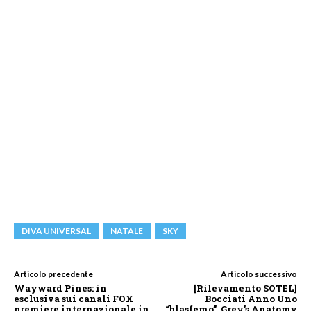
DIVA UNIVERSAL
NATALE
SKY
Articolo precedente
Articolo successivo
Wayward Pines: in
[Rilevamento SOTEL]
esclusiva sui canali FOX
Bocciati Anno Uno
premiere internazionale in
“blasfemo”, Grey’s Anatomy