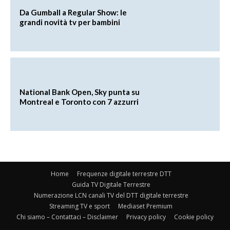
Da Gumball a Regular Show: le
grandi novità tv per bambini
National Bank Open, Sky punta su
Montreal e Toronto con 7 azzurri
Home
Frequenze digitale terrestre DTT
Guida TV Digitale Terrestre
Numerazione LCN canali TV del DTT digitale terrestre
Streaming TV e sport
Mediaset Premium
Chi siamo – Contattaci – Disclaimer
Privacy policy
Cookie policy