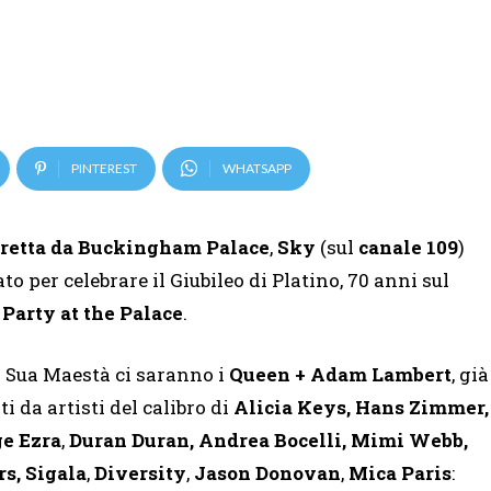
PINTEREST
WHATSAPP
iretta da Buckingham Palace
,
Sky
(sul
canale 109
)
 per celebrare il Giubileo di Platino, 70 anni sul
Party at the Palace
.
i Sua Maestà ci saranno i
Queen + Adam Lambert
, già
i da artisti del calibro di
Alicia Keys, Hans Zimmer,
e Ezra
,
Duran Duran, Andrea Bocelli, Mimi Webb,
s, Sigala
,
Diversity
,
Jason Donovan
,
Mica Paris
: