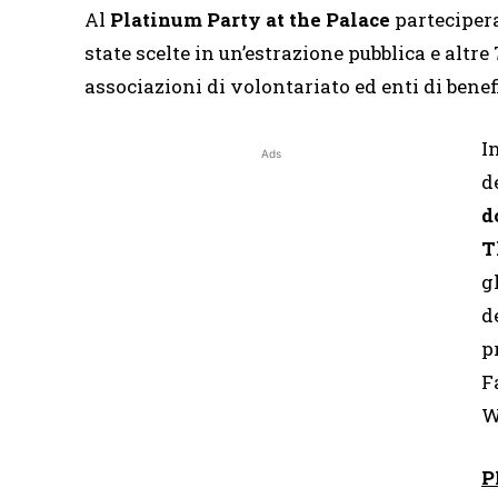
Al
Platinum Party at the Palace
parteciper
state scelte in un’estrazione pubblica e altr
associazioni di volontariato ed enti di benef
I
Ads
d
d
T
g
d
p
F
W
P