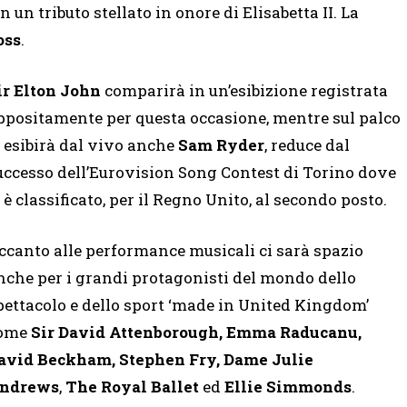
 un tributo stellato in onore di Elisabetta II. La
oss
.
ir Elton John
comparirà in un’esibizione registrata
ppositamente per questa occasione, mentre sul palco
i esibirà dal vivo anche
Sam Ryder
, reduce dal
uccesso dell’Eurovision Song Contest di Torino dove
i è classificato, per il Regno Unito, al secondo posto.
ccanto alle performance musicali ci sarà spazio
nche per i grandi protagonisti del mondo dello
pettacolo e dello sport ‘made in United Kingdom’
ome
Sir David Attenborough, Emma Raducanu,
avid Beckham, Stephen Fry, Dame Julie
ndrews
,
The Royal Ballet
ed
Ellie Simmonds
.