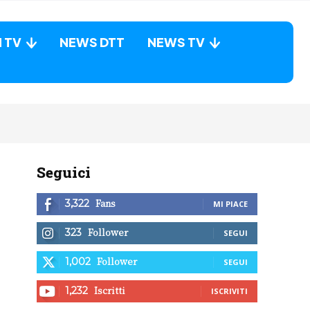
N TV
NEWS DTT
NEWS TV
Seguici
Fans
3,322
MI PIACE
Follower
323
SEGUI
Follower
1,002
SEGUI
Iscritti
1,232
ISCRIVITI