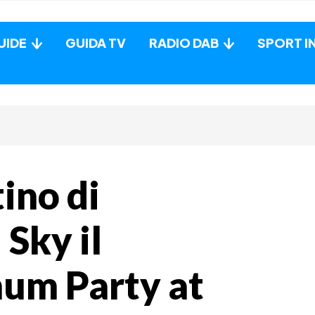
UIDE
GUIDA TV
RADIO DAB
SPORT I
tino di
 Sky il
num Party at