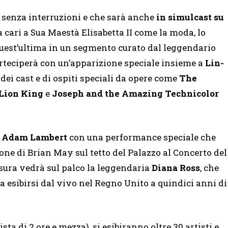
 senza interruzioni e che sarà anche
in
simulcast su
 cari a Sua Maestà Elisabetta II come la moda, lo
 quest’ultima in un segmento curato dal leggendario
arteciperà con un’apparizione speciale insieme a
Lin-
 dei cast e di ospiti speciali da opere come
The
 Lion King
e
Joseph and the Amazing Technicolor
+ Adam Lambert
con una performance speciale che
ne di Brian May sul tetto del Palazzo al Concerto del
usura vedrà sul palco la leggendaria
Diana Ross
, che
a esibirsi dal vivo nel Regno Unito a quindici anni di
sta di 2 ore e mezza), si esibiranno oltre 30 artisti e