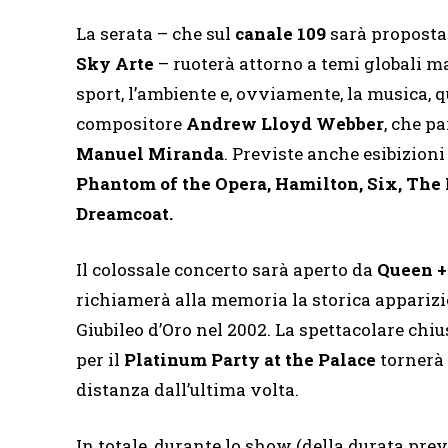
La serata – che sul
canale 109
sarà proposta
Sky Arte
– ruoterà attorno a temi globali ma
sport, l’ambiente e, ovviamente, la musica,
compositore
Andrew Lloyd Webber
, che p
Manuel Miranda
. Previste anche esibizioni
Phantom of the Opera, Hamilton, Six, The
Dreamcoat.
Il colossale concerto sarà aperto da
Queen 
richiamerà alla memoria la storica apparizio
Giubileo d’Oro nel 2002. La spettacolare chi
per il
Platinum Party at the Palace
tornerà 
distanza dall’ultima volta.
In totale, durante lo show (della durata previ