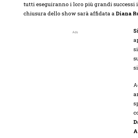
tutti eseguiranno i loro più grandi successi in
chiusura dello show sarà affidata a
Diana R
S
Ads
a
s
s
s
A
a
s
c
D
A