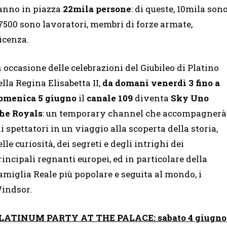
anno in piazza
22mila persone
: di queste, 10mila son
e 7500 sono lavoratori, membri di forze armate,
icenza.
n occasione delle celebrazioni del Giubileo di Platino
ella Regina Elisabetta II,
da domani venerdì 3 fino a
omenica 5 giugno
il
canale 109
diventa
Sky Uno
he Royals
: un temporary channel che accompagnerà
li spettatori in un viaggio alla scoperta della storia,
elle curiosità, dei segreti e degli intrighi dei
rincipali regnanti europei, ed in particolare della
amiglia Reale più popolare e seguita al mondo, i
indsor.
LATINUM PARTY AT THE PALACE: sabato 4 giugno