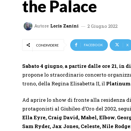
the Palace
Autore
Loris Zanini
2 Giugno 2022
FACEBOOK
X
CONDIVIDERE
Sabato 4 giugno
,
a partire dalle ore 21
,
in d
propone lo straordinario concerto organizzato
trono, della Regina Elisabetta II, il
Platinum 
Ad aprire lo show di fronte alla residenza d
protagonisti al Giubileo d’Oro del 2002, seguit
Ella Eyre, Craig David, Mabel, Elbow
,
Georg
Sam Ryder, Jax Jones, Celeste, Nile Rodger