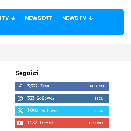
N TV
NEWS DTT
NEWS TV
Seguici
Fans
3,322
MI PIACE
Follower
323
SEGUI
Follower
1,002
SEGUI
Iscritti
1,232
ISCRIVITI