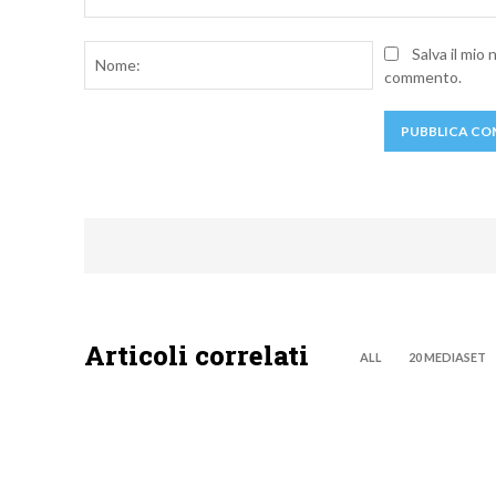
Commento:
Nome:
Salva il mio
commento.
Articoli correlati
ALL
20 MEDIASET