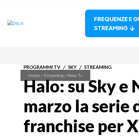
FREQUENZE E G
STREAMING
PROGRAMMI TV
SKY
STREAMING
Home
Streaming
Now Tv
Halo: su Sky e
marzo la serie 
franchise per 