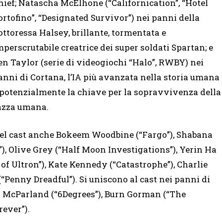
hief; Natascha McElhone (“Californication”, “Hotel
ortofino”, “Designated Survivor”) nei panni della
ottoressa Halsey, brillante, tormentata e
mperscrutabile creatrice dei super soldati Spartan; e
en Taylor (serie di videogiochi “Halo”, RWBY) nei
anni di Cortana, l’IA più avanzata nella storia umana
 potenzialmente la chiave per la sopravvivenza della
azza umana.
el cast anche Bokeem Woodbine (“Fargo”), Shabana
), Olive Grey (“Half Moon Investigations”), Yerin Ha
 of Ultron”), Kate Kennedy (“Catastrophe”), Charlie
Penny Dreadful”). Si uniscono al cast nei panni di
n McParland (“6Degrees”), Burn Gorman (“The
ever”).