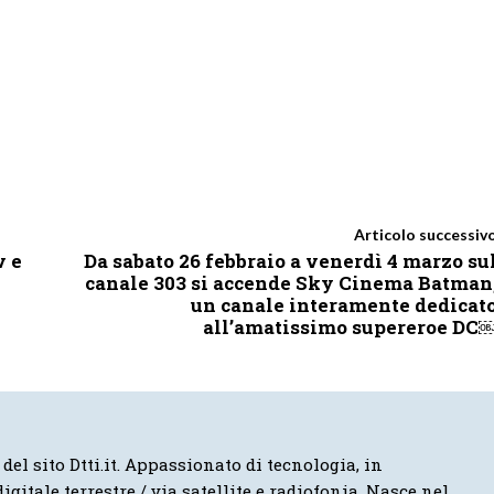
Articolo successiv
v e
Da sabato 26 febbraio a venerdì 4 marzo su
canale 303 si accende Sky Cinema Batman
un canale interamente dedicat
all’amatissimo supereroe DC
 del sito Dtti.it. Appassionato di tecnologia, in
igitale terrestre / via satellite e radiofonia. Nasce nel