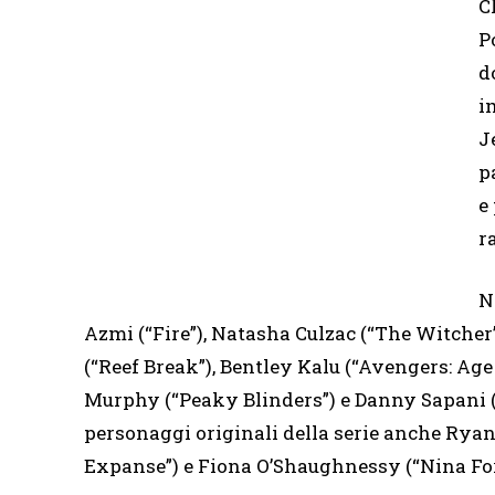
C
P
d
i
J
p
e
r
N
Azmi (“Fire”), Natasha Culzac (“The Witcher”
(“Reef Break”), Bentley Kalu (“Avengers: Age
Murphy (“Peaky Blinders”) e Danny Sapani (“
personaggi originali della serie anche Rya
Expanse”) e Fiona O’Shaughnessy (“Nina For