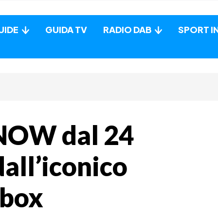
UIDE
GUIDA TV
RADIO DAB
SPORT I
 NOW dal 24
dall’iconico
Xbox