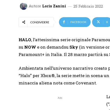
Autore
Loris Zanini
25 Febbraio 2022
FACEBOOK
X
CONDIVIDERE
HALO
, l’attesissima serie originale Paramo
su
NOW
e on demandsu
Sky
(in versione or
Paramount+ in Italia. Il 28 marzo partirà su
Ambientata nell’universo narrativo creato pe
“Halo” per Xbox®, la serie mette in scena un 
minaccia aliena nota come Covenant.
L
Ads
(