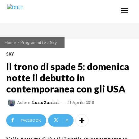
Home
Programmi tv
Sky
SKY
Il trono di spade 5: domenica
notte il debutto in
contemporanea con gli USA
11 Aprile 2015
Autore
Loris Zanini
FACEBOOK
X
Nella notte tra il 12 e il 13 aprile, in contemporanea