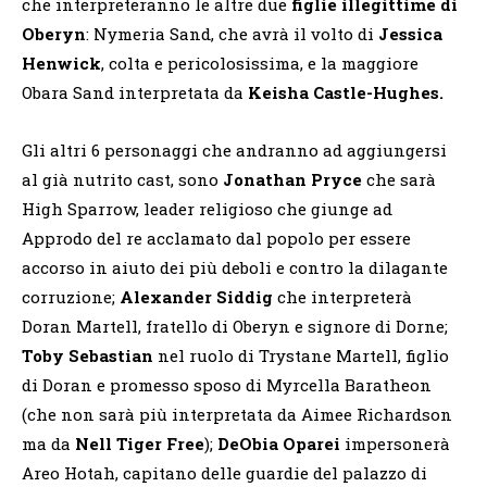
che interpreteranno le altre due
figlie illegittime di
Oberyn
: Nymeria Sand, che avrà il volto di
Jessica
Henwick
, colta e pericolosissima, e la maggiore
Obara Sand interpretata da
Keisha Castle-Hughes.
Gli altri 6 personaggi che andranno ad aggiungersi
al già nutrito cast, sono
Jonathan Pryce
che sarà
High Sparrow, leader religioso che giunge ad
Approdo del re acclamato dal popolo per essere
accorso in aiuto dei più deboli e contro la dilagante
corruzione;
Alexander Siddig
che interpreterà
Doran Martell, fratello di Oberyn e signore di Dorne;
Toby Sebastian
nel ruolo di Trystane Martell, figlio
di Doran e promesso sposo di Myrcella Baratheon
(che non sarà più interpretata da Aimee Richardson
ma da
Nell Tiger Free
);
DeObia Oparei
impersonerà
Areo Hotah, capitano delle guardie del palazzo di