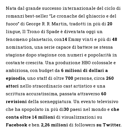
Nata dal grande successo internazionale del ciclo di
romanzi best-seller “Le cronache del ghiaccio e del
fuoco” di George R. R. Martin, tradotti in più di
20
lingue, Il Trono di Spade è diventata oggi un
fenomeno planetario, con
14
Emmy vinti e più di
48
nomination, una serie capace di battere se stessa
stagione dopo stagione con numeri e popolarità in
costante crescita. Una produzione HBO colossale e
ambiziosa, con budget da
6 milioni di dollari a
episodio
, uno staff di oltre
700
persone, circa
260
attori
nello straordinario cast artistico e una
scrittura accuratissima, passata attraverso
60
revisioni
della sceneggiatura. Un evento televisivo
che ha spopolato in più di
30
paesi nel mondo e
che
conta oltre 14 milioni
di visualizzazioni su
Facebook
e ben
2,26 milioni
di followers
su Twitter.