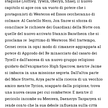
stagione (Joffrey, Tywin, Oberyn, Shae), il nuovo
capitolo si apre con un vuoto di potere che i
protagonisti di Westeros ed Essos cercheranno di
colmare. Al Castello Nero, Jon Snow si sforza di
conciliare le richieste dei Guardiani della Notte con
quelle del nuovo arrivato Stannis Baratheon che si
proclama re legittimo di Westeros. Nel frattempo,
Cersei cerca in ogni modo di rimanere aggrappata al
potere di Approdo del Re minacciato dal casato dei
Tyrell e dall’ascesa di un nuovo gruppo religioso
guidato dall’enigmatico High Sparrow, mentre Jaime
si imbarca in una missione segreta. Dall’altra parte
del Mare Stretto, Arya parte alla ricerca di un vecchio
amico mentre Tyrion, scappato dalla prigione, trova
una nuova causa per cui combattere. E mentre il
pericolo incombe su Meereen, Daenerys Targaryen si
rende conto che la sua debole influenza sulla città