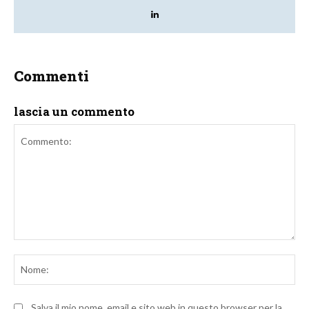
Commenti
lascia un commento
Commento:
No
Salva il mio nome, email e sito web in questo browser per la