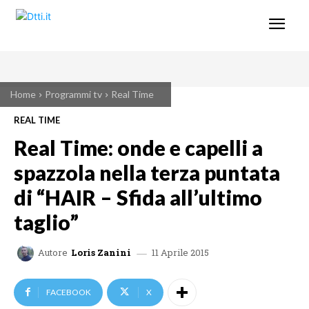
Home
Programmi tv
Real Time
REAL TIME
Real Time: onde e capelli a
spazzola nella terza puntata
di “HAIR – Sfida all’ultimo
taglio”
11 Aprile 2015
Autore
Loris Zanini
FACEBOOK
X