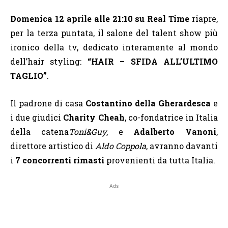
Domenica 12 aprile alle 21:10 su Real Time
riapre,
per la terza puntata, il salone del talent show più
ironico della tv, dedicato interamente al mondo
dell’hair styling:
“HAIR – SFIDA ALL’ULTIMO
TAGLIO”
.
Il padrone di casa
Costantino della Gherardesca
e
i due giudici
Charity Cheah
, co-fondatrice in Italia
della catena
Toni&Guy
, e
Adalberto Vanoni
,
direttore artistico di
Aldo Coppola
, avranno davanti
i
7 concorrenti rimasti
provenienti da tutta Italia.
Ads