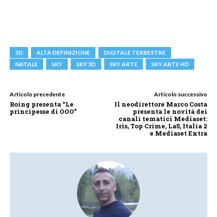
3D
ALTA DEFINIZIONE
DIGITALE TERRESTRE
NATALE
SKY
SKY 3D
SKY ARTE
SKY ARTE HD
Articolo precedente
Articolo successivo
Boing presenta “Le
Il neodirettore Marco Costa
principesse di OOO”
presenta le novità dei
canali tematici Mediaset:
Iris, Top Crime, La5, Italia 2
e Mediaset Extra