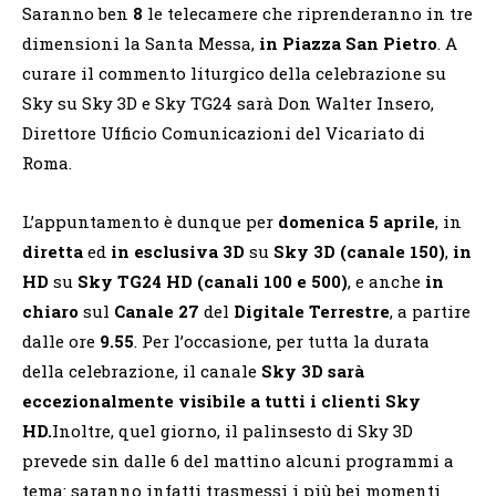
Saranno ben
8
le telecamere che riprenderanno in tre
dimensioni la Santa Messa,
in Piazza San Pietro
. A
curare il commento liturgico della celebrazione su
Sky su Sky 3D e Sky TG24 sarà Don Walter Insero,
Direttore Ufficio Comunicazioni del Vicariato di
Roma.
L’appuntamento è dunque per
domenica 5 aprile
, in
diretta
ed
in esclusiva 3D
su
Sky 3D (canale 150)
,
in
HD
su
Sky TG24 HD (canali 100 e 500)
, e anche
in
chiaro
sul
Canale 27
del
Digitale Terrestre
, a partire
dalle ore
9.55
. Per l’occasione, per tutta la durata
della celebrazione, il canale
Sky 3D sarà
eccezionalmente visibile a tutti i clienti Sky
HD.
Inoltre, quel giorno, il palinsesto di Sky 3D
prevede sin dalle 6 del mattino alcuni programmi a
tema: saranno infatti trasmessi i più bei momenti