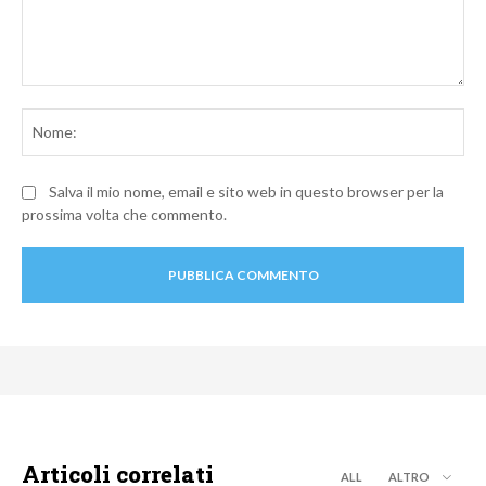
Commento:
No
Salva il mio nome, email e sito web in questo browser per la
prossima volta che commento.
Articoli correlati
ALL
ALTRO