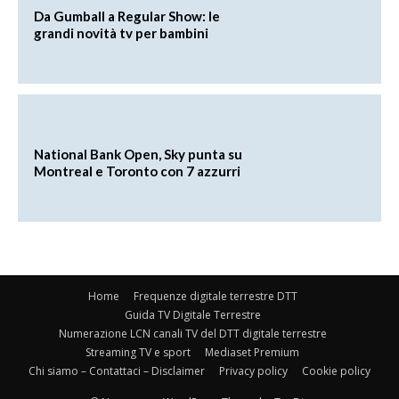
Da Gumball a Regular Show: le
grandi novità tv per bambini
National Bank Open, Sky punta su
Montreal e Toronto con 7 azzurri
Home
Frequenze digitale terrestre DTT
Guida TV Digitale Terrestre
Numerazione LCN canali TV del DTT digitale terrestre
Streaming TV e sport
Mediaset Premium
Chi siamo – Contattaci – Disclaimer
Privacy policy
Cookie policy