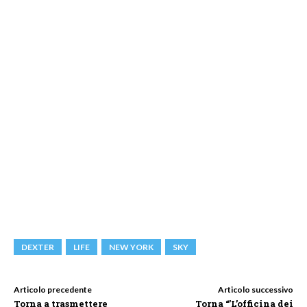
DEXTER
LIFE
NEW YORK
SKY
Articolo precedente
Articolo successivo
Torna a trasmettere
Torna “’L’officina dei