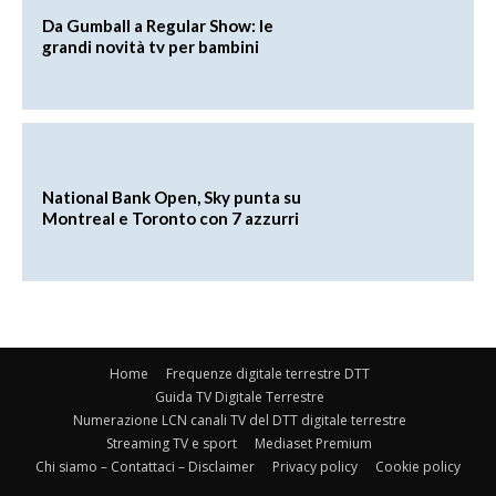
Da Gumball a Regular Show: le
grandi novità tv per bambini
National Bank Open, Sky punta su
Montreal e Toronto con 7 azzurri
Home
Frequenze digitale terrestre DTT
Guida TV Digitale Terrestre
Numerazione LCN canali TV del DTT digitale terrestre
Streaming TV e sport
Mediaset Premium
Chi siamo – Contattaci – Disclaimer
Privacy policy
Cookie policy