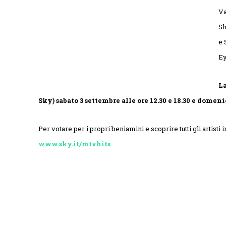
Va
Sh
e 
Ey
La
Sky) sabato 3 settembre alle ore 12.30 e 18.30 e domenica
Per votare per i propri beniamini e scoprire tutti gli artisti i
www.sky.it/mtvhits