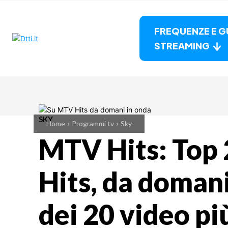
FREQUENZE E G
STREAMING
SKY
Home
Programmi tv
Sky
MTV Hits: Top
Hits, da domani 
dei 20 video più