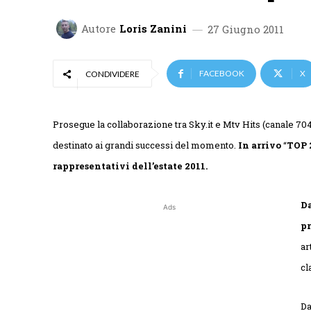
Autore
Loris Zanini
27 Giugno 2011
FACEBOOK
X
CONDIVIDERE
Prosegue la collaborazione tra Sky.it e Mtv Hits (canale 704 d
destinato ai grandi successi del momento.
In arrivo
“
TOP 
rappresentativi dell’estate 2011.
Da
Ads
p
ar
cl
Da