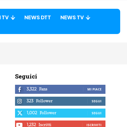
N TV
NEWS DTT
NEWS TV
Seguici
Fans
3,322
MI PIACE
Follower
323
SEGUI
Follower
1,002
SEGUI
Iscritti
1,232
ISCRIVITI