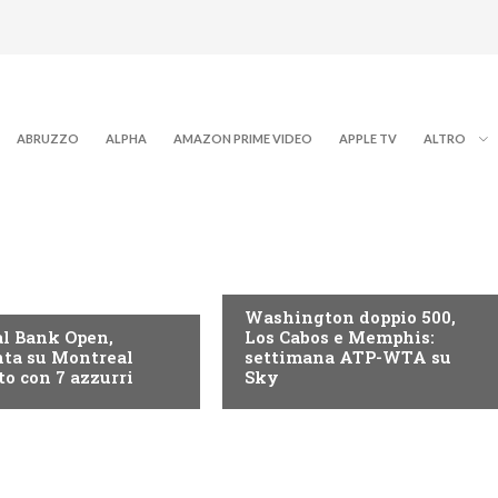
ABRUZZO
ALPHA
AMAZON PRIME VIDEO
APPLE TV
ALTRO
NOW TV
Washington doppio 500,
l Bank Open,
Los Cabos e Memphis:
ta su Montreal
settimana ATP-WTA su
to con 7 azzurri
Sky