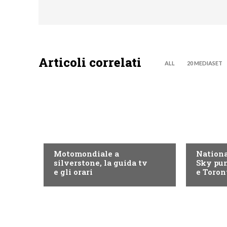
Articoli correlati
ALL
20 MEDIASET
MOTO GP
NOW TV
Motomondiale a
Nationa
silverstone, la guida tv
Sky pun
e gli orari
e Toron