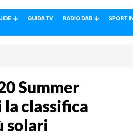
UIDE
GUIDA TV
RADIO DAB
SPORT I
 20 Summer
la classifica
 solari