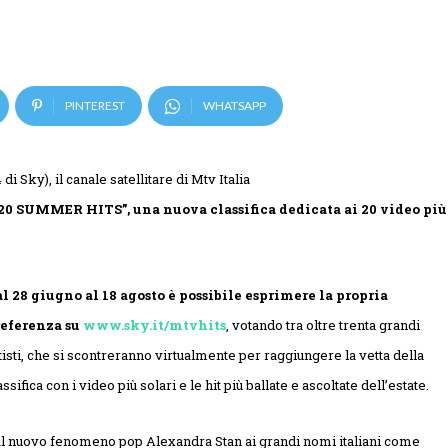
PINTEREST
WHATSAPP
i Sky), il canale satellitare di Mtv Italia
20 SUMMER HITS”, una
nuova classifica dedicata ai 20 video più
l 28 giugno al 18 agosto è possibile esprimere la propria
referenza su
www.sky.it/mtvhits
, votando tra oltre trenta grandi
tisti, che si scontreranno virtualmente per raggiungere la vetta della
assifica con i video più solari e le hit più ballate e ascoltate dell’estate.
l nuovo fenomeno pop Alexandra Stan ai grandi nomi italiani come