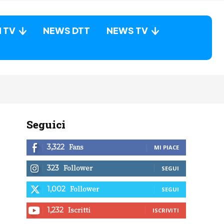
N TV
NEWS DTT
NEWS TV
Seguici
Fans
3,322
MI PIACE
Follower
323
SEGUI
Follower
1,002
SEGUI
Iscritti
1,232
ISCRIVITI