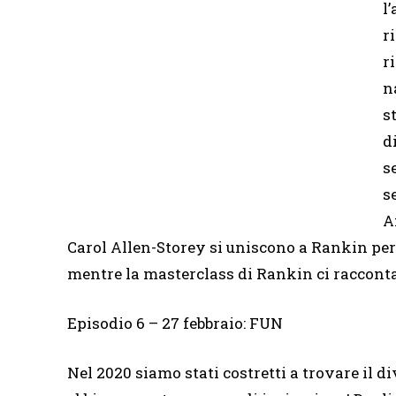
l
r
r
n
s
d
s
s
A
Carol Allen-Storey si uniscono a Rankin per 
mentre la masterclass di Rankin ci racconta
Episodio 6 – 27 febbraio: FUN
Nel 2020 siamo stati costretti a trovare il 