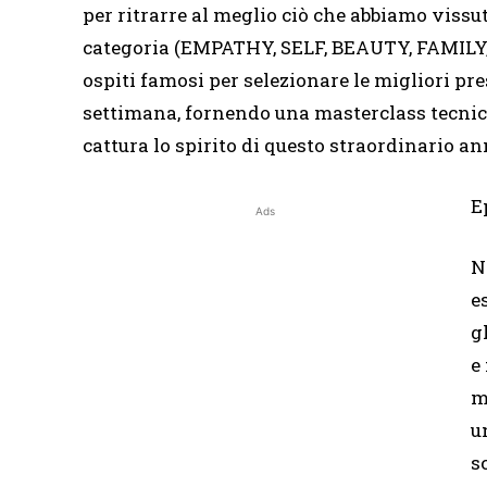
per ritrarre al meglio ciò che abbiamo vissu
categoria (EMPATHY, SELF, BEAUTY, FAMILY,
ospiti famosi per selezionare le migliori pr
settimana, fornendo una masterclass tecnica 
cattura lo spirito di questo straordinario an
E
Ads
N
e
g
e
m
u
s