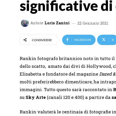
significative d
Autore
Loris Zanini
22 Gennaio 2021
FACEBOOK
X
CONDIVIDERE
Rankin fotografo britannico noto in tutto il
dello scatto, amato dai divi di Hollywood, c
Elisabetta e fondatore del magazine
Dazed &
molti preferirebbero dimenticare, ha intrapr
immagini. Tutto questo sarà raccontato in
R
su
Sky Arte
(canali 120 e 400) a partire da
s
Rankin valuterà le centinaia di fotografie in