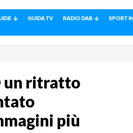
UIDE
GUIDA TV
RADIO DAB
SPORT I
un ritratto
ntato
mmagini più