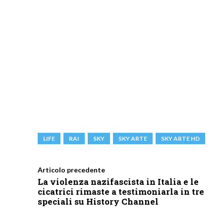
LIFE
RAI
SKY
SKY ARTE
SKY ARTE HD
Articolo precedente
La violenza nazifascista in Italia e le
cicatrici rimaste a testimoniarla in tre
speciali su History Channel