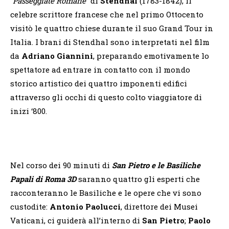
“
Passeggiate Romane
” di
Stendhal
(1783-1842), il
celebre scrittore francese che nel primo Ottocento
visitò le quattro chiese durante il suo Grand Tour in
Italia. I brani di Stendhal sono interpretati nel film
da
Adriano Giannini
, preparando emotivamente lo
spettatore ad entrare in contatto con il mondo
storico artistico dei quattro imponenti edifici
attraverso gli occhi di questo colto viaggiatore di
inizi ‘800.
Nel corso dei 90 minuti di
San Pietro e le Basiliche
Papali di Roma 3D
saranno quattro gli esperti che
racconteranno le Basiliche e le opere che vi sono
custodite:
Antonio Paolucci
, direttore dei Musei
Vaticani, ci guiderà all’interno di
San Pietro
;
Paolo