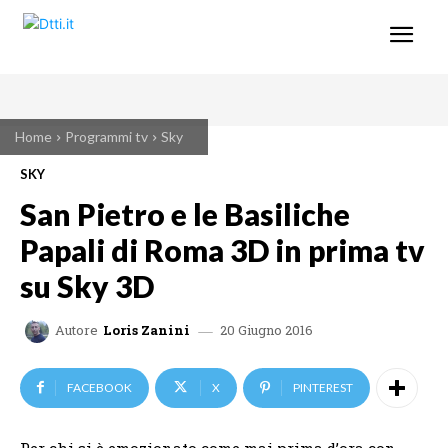
Home
Programmi tv
Sky
SKY
San Pietro e le Basiliche
Papali di Roma 3D in prima tv
su Sky 3D
20 Giugno 2016
Autore
Loris Zanini
FACEBOOK
X
PINTEREST
Per chi si è emozionato come mai prima d’ora con