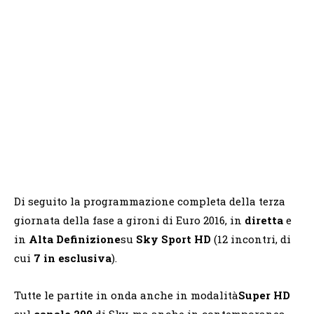
Di seguito la programmazione completa della terza
giornata della fase a gironi di Euro 2016, in
diretta
e
in
Alta Definizione
su
Sky Sport HD
(12 incontri, di
cui
7 in esclusiva
).
Tutte le partite in onda anche in modalità
Super HD
sul
canale 209
di Sky, ma anche in contemporanea