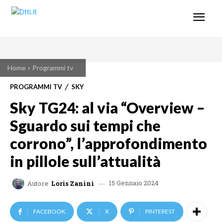
Home
Programmi tv
PROGRAMMI TV
SKY
Sky TG24: al via “Overview –
Sguardo sui tempi che
corrono”, l’approfondimento
in pillole sull’attualità
15 Gennaio 2024
Autore
Loris Zanini
FACEBOOK
X
PINTEREST