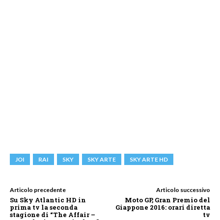
JOI
RAI
SKY
SKY ARTE
SKY ARTE HD
Articolo precedente
Articolo successivo
Su Sky Atlantic HD in
Moto GP, Gran Premio del
prima tv la seconda
Giappone 2016: orari diretta
stagione di “The Affair –
tv