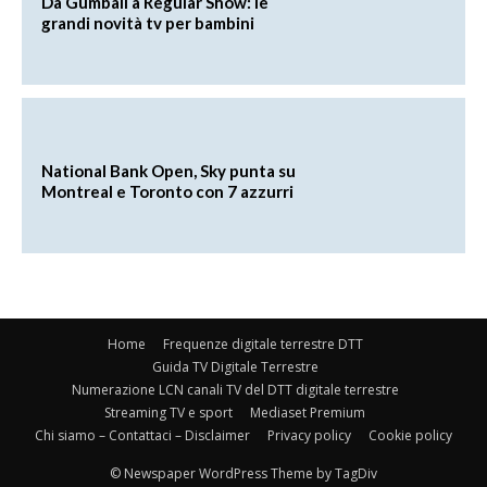
Da Gumball a Regular Show: le
grandi novità tv per bambini
National Bank Open, Sky punta su
Montreal e Toronto con 7 azzurri
Home
Frequenze digitale terrestre DTT
Guida TV Digitale Terrestre
Numerazione LCN canali TV del DTT digitale terrestre
Streaming TV e sport
Mediaset Premium
Chi siamo – Contattaci – Disclaimer
Privacy policy
Cookie policy
© Newspaper WordPress Theme by TagDiv