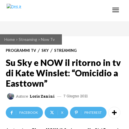
Home
Streaming
Now Tv
PROGRAMMI TV
SKY
STREAMING
Su Sky e NOW il ritorno in tv
di Kate Winslet: “Omicidio a
Easttown”
7 Giugno 2021
Autore
Loris Zanini
FACEBOOK
X
PINTEREST