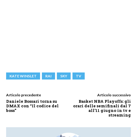
KATE WINSLET
RAI
SKY
TV
Articolo precedente
Articolo successivo
Daniele Bossari torna su
Basket NBA Playoffs: gli
DMAX con “Il codice del
orari delle semifinali dal 7
boss”
all’11 giugno in tv e
streaming