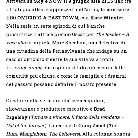
Arriverà
su Sky e NOW il 9 giugno alle 21.15
uno fra
i titoli più attesi e apprezzati dell’anno, la miniserie
HBO
OMICIDIO A
EASTTOWN
, con
Kate Winslet
.
Nella serie, in sette episodi, di cui è anche
produttrice, l’attrice premio Oscar per
The Reader – A
voce alta
interpreta Mare Sheehan, una detective di
una cittadina della Pennsylvania che indaga su un
caso di omicidio mentre la sua vita va a rotoli.
Un
crime drama
che esplora il lato più oscuro delle
comunità più chiuse, e come la famiglia e i drammi
del passato possano definire il nostro presente.
Creatore della serie nonché sceneggiatore,
showrunner e produttore esecutivo è
Brad
Ingelsby
(
Tornare a vincere
,
Il fuoco della vendetta –
Out of the furnace
). La regia è di
Craig Zobel
(
The
Hunt
,
Manglehorn
,
The Leftovers
). Alla colonna sonora