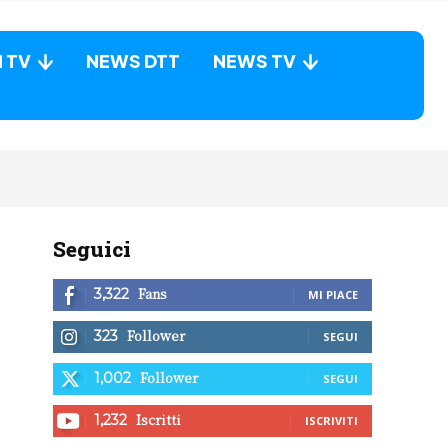
N TV
NEWS DTT
NEWS TV
Seguici
Fans
3,322
MI PIACE
Follower
323
SEGUI
Follower
1,002
SEGUI
Iscritti
1,232
ISCRIVITI