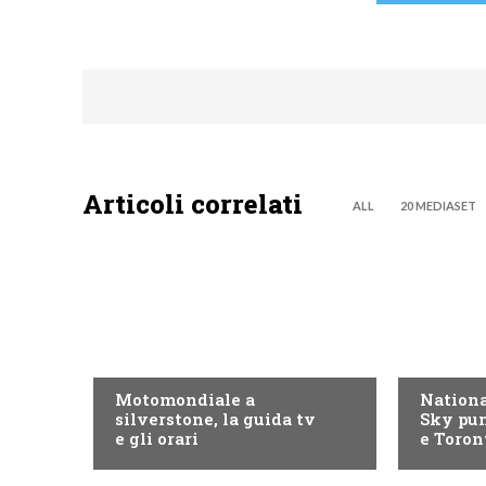
Articoli correlati
ALL
20 MEDIASET
MOTO GP
NOW TV
Motomondiale a
Nationa
silverstone, la guida tv
Sky pun
e gli orari
e Toron