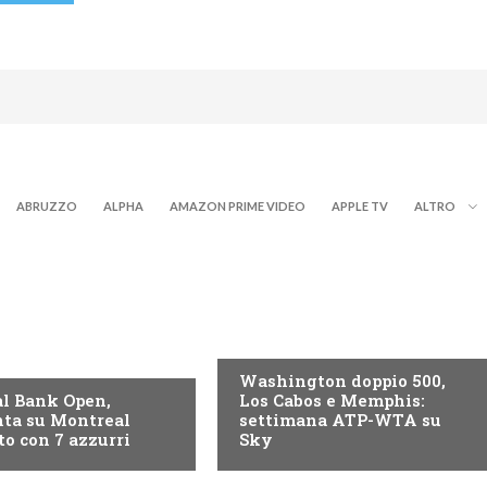
ABRUZZO
ALPHA
AMAZON PRIME VIDEO
APPLE TV
ALTRO
NOW TV
Washington doppio 500,
l Bank Open,
Los Cabos e Memphis:
ta su Montreal
settimana ATP-WTA su
to con 7 azzurri
Sky