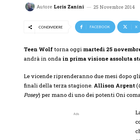
Autore
Loris Zanini
25 Novembre 2014
FACEBOOK
X
CONDIVIDERE
Teen Wolf
torna oggi
martedì 25 novembr
andrà in onda
in prima visione assoluta st
Le vicende riprenderanno due mesi dopo gli
finali della terza stagione.
Allison Argent
(
Posey
) per mano di uno dei potenti Oni com
L
Ads
c
c