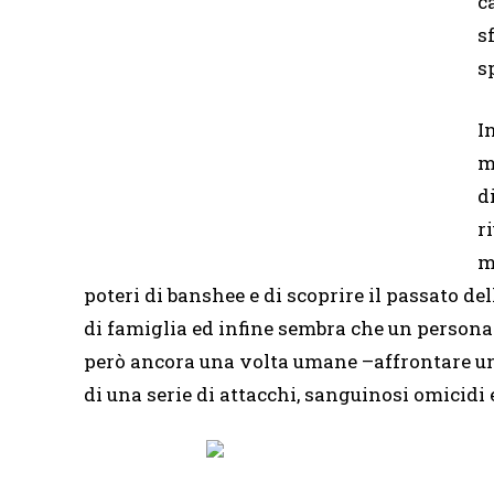
c
s
s
I
m
d
r
m
poteri di banshee e di scoprire il passato de
di famiglia ed infine sembra che un persona
però ancora una volta umane –affrontare un
di una serie di attacchi, sanguinosi omicidi e