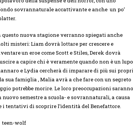
apolavoro della suspense e dell’horror, con uno
fondo sovrannaturale accattivante e anche un po’
platter.
n questo nuova stagione verranno spiegati anche
olti misteri: Liam dovrà lottare per crescere e
iventare un eroe come Scott e Stiles, Derek dovrà
iuscire a capire chi è veramente quando non è un lupo
annaro e Lydia cercherà di imparare di più sui propr
lla sua famiglia , Malia avrà a che fare con un segreto
ggio potrebbe morire. Le loro preoccupazioni sarann
 nuovo semestre a scuola- e sovrannaturali, a causa
 i tentativi di scoprire l’identità del Benefattore.