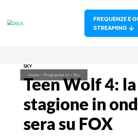
FREQUENZE E G
STREAMING
SKY
Home
Programmi tv
Sky
Teen Wolf 4: l
stagione in on
sera su FOX