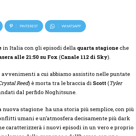
PINTEREST
WHATSAPP
e
in Italia con gli episodi della
quarta stagione
che
asera alle 21:50 su Fox
(
Canale 112 di Sky
).
 avvenimenti a cui abbiamo assistito nelle puntate
Crystal Reed
) è morta tra le braccia di
Scott
(
Tyler
andati dal perfido Noghitsune.
a nuova stagione ha una storia più semplice, con più
onflitti umani e un’atmosfera decisamente più dark
he caratterizzerà i nuovi episodi in un vero e proprio