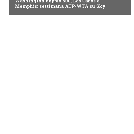
Washington doppio 500, Los Cabos e
Memphis: settimana ATP-WTA su Sky