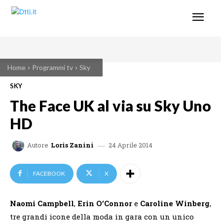
Home
Programmi tv
Sky
SKY
The Face UK al via su Sky Uno
HD
24 Aprile 2014
Autore
Loris Zanini
FACEBOOK
X
Naomi Campbell
,
Erin O’Connor
e
Caroline Winberg
,
tre grandi icone della moda in gara con un unico