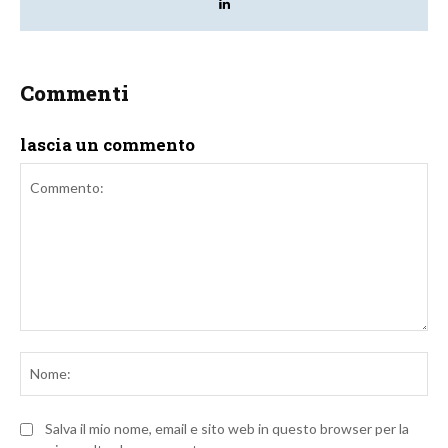
Commenti
lascia un commento
Commento:
No
Salva il mio nome, email e sito web in questo browser per la