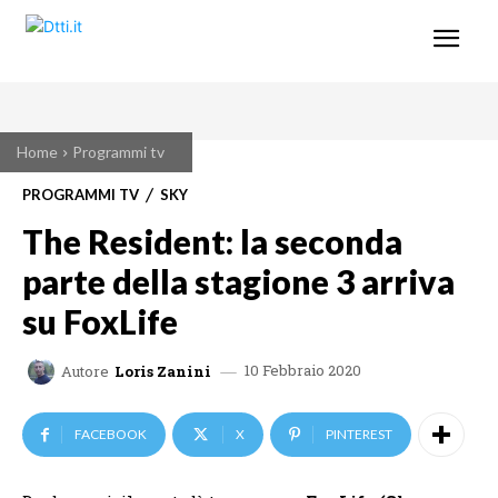
Home
Programmi tv
PROGRAMMI TV
SKY
The Resident: la seconda
parte della stagione 3 arriva
su FoxLife
10 Febbraio 2020
Autore
Loris Zanini
FACEBOOK
X
PINTEREST