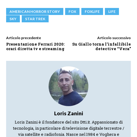
AMERICAN HORROR STORY
FOX
FOXLIFE
LIFE
SKY
STAR TREK
Articolo precedente
Articolo successivo
Presentazione Ferrari 2020:
Su Giallo torna l’infallibile
orari diretta tv e streaming
detective “Vera”
Loris Zanini
Loris Zanini è il fondatore del sito Dtti.it. Appassionato di
tecnologia, in particolare di televisione digitale terrestre /
via satellite e radiofonia. Nasce nel 1984 e Voghera e