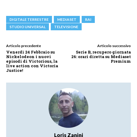
DIGITALE TERRESTRE
MEDIASET
RAI
STUDIO UNIVERSAL
TELEVISIONE
Articolo precedente
Articolo successivo
Venerdì 24 Febbraio su
Serie B, recupero giornata
Nickelodeon i nuovi
26: orari diretta su Mediaset
episodi di Victorious, la
Premium
live action con Victoria
Justice!
Loris Zanini