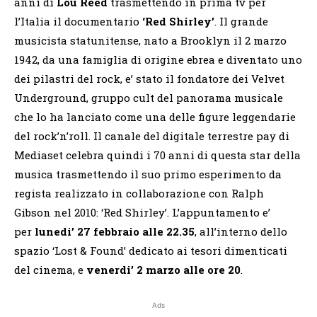
anni di
Lou Reed
trasmettendo in prima tv per
l’Italia il documentario
‘Red Shirley’
. Il grande
musicista statunitense, nato a Brooklyn il 2 marzo
1942, da una famiglia di origine ebrea e diventato uno
dei pilastri del rock, e’ stato il fondatore dei Velvet
Underground, gruppo cult del panorama musicale
che lo ha lanciato come una delle figure leggendarie
del rock’n’roll. Il canale del digitale terrestre pay di
Mediaset celebra quindi i 70 anni di questa star della
musica trasmettendo il suo primo esperimento da
regista realizzato in collaborazione con Ralph
Gibson nel 2010: ‘Red Shirley’. L’appuntamento e’
per
lunedi’ 27 febbraio alle 22.35
, all’interno dello
spazio ‘Lost & Found’ dedicato ai tesori dimenticati
del cinema, e
venerdi’ 2 marzo alle ore 20
.
Ads