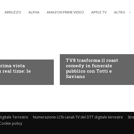
ABRUZZO
ALPHA
AMAZON PRIME VIDEO
APPLE TV
ALTRO
PROGRAMMI TV
RY+
TV8 trasforma il roast
prima vista
comedy in funerale
 real time: le
pubblico con Totti e
Saviano
igitale Terrestre
Numerazione LCN canali TV del DTT digitale terrestre
Str
Cookie policy