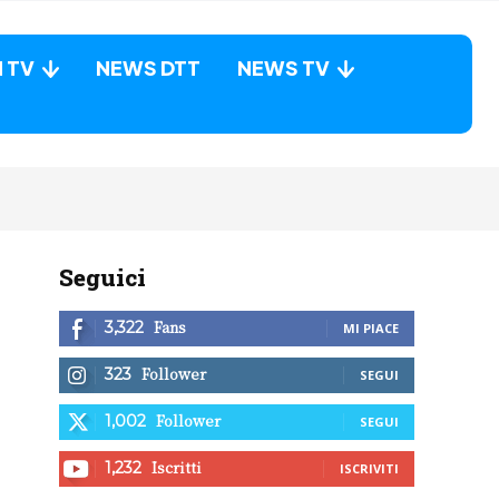
N TV
NEWS DTT
NEWS TV
Seguici
Fans
3,322
MI PIACE
Follower
323
SEGUI
Follower
1,002
SEGUI
Iscritti
1,232
ISCRIVITI