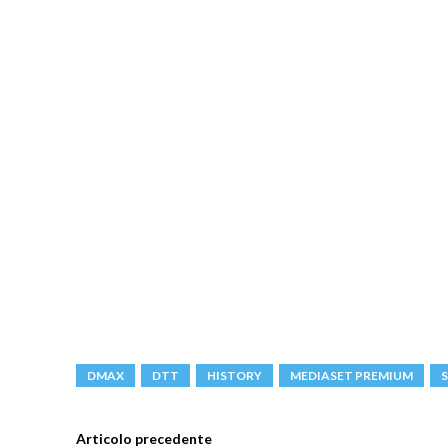
DMAX
DTT
HISTORY
MEDIASET PREMIUM
Articolo precedente