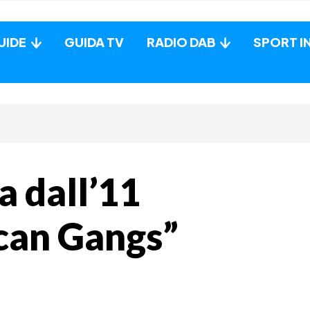
UIDE
GUIDA TV
RADIO DAB
SPORT I
 dall’11
can Gangs”