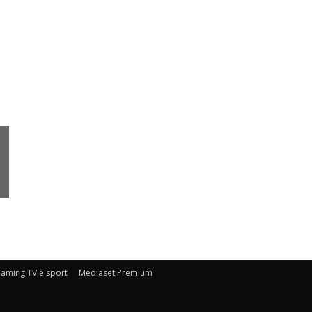
eaming TV e sport
Mediaset Premium