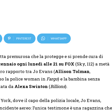
PINTEREST
WHATSAPP
tta premurosa che la protegge e si prende cura di
gennaio ogni lunedì alle 21 su FOX
(Sky, 112) a metà
nero rapporto tra Jo Evans (
Allison
Tolman
,
sso la police woman in
Fargo
) e la bambina senza
tata da
Alexa
Swinton
(
Billions
).
ork, dove il capo della polizia locale, Jo Evans,
ncidente aereo: l’unica testimone è una ragazzina che