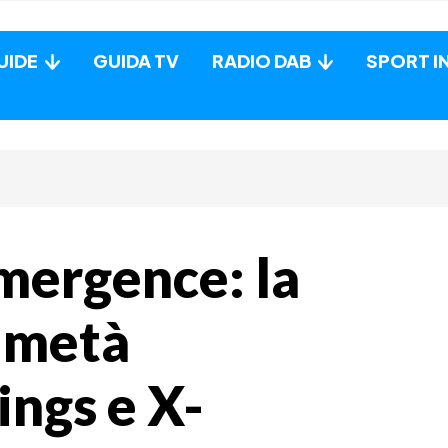
UIDE
GUIDA TV
RADIO DAB
SPORT I
Emergence: la
a metà
ings e X-