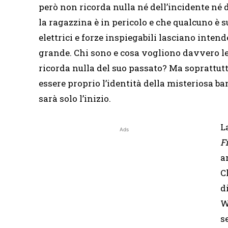
però non ricorda nulla né dell’incidente né d
la ragazzina è in pericolo e che qualcuno è 
elettrici e forze inspiegabili lasciano intend
grande. Chi sono e cosa vogliono davvero l
ricorda nulla del suo passato? Ma soprattutt
essere proprio l’identità della misteriosa b
sarà solo l’inizio.
L
Ads
Fi
a
C
d
W
s