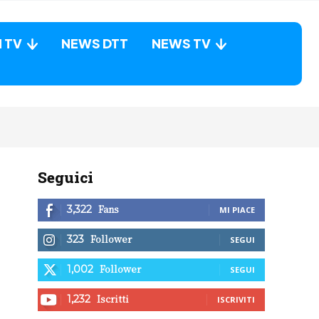
N TV
NEWS DTT
NEWS TV
Seguici
Fans
3,322
MI PIACE
Follower
323
SEGUI
Follower
1,002
SEGUI
Iscritti
1,232
ISCRIVITI