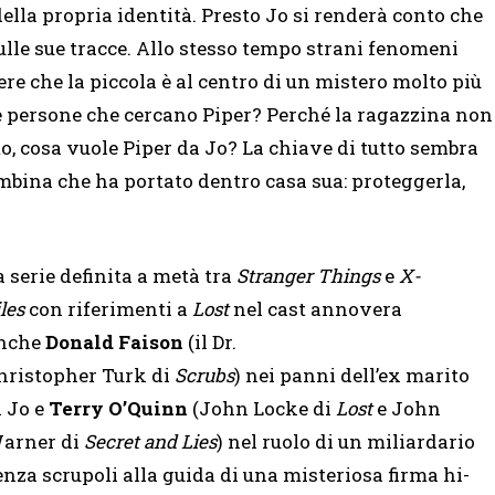
ella propria identità. Presto Jo si renderà conto che
sulle sue tracce. Allo stesso tempo strani fenomeni
ere che la piccola è al centro di un mistero molto più
e persone che cercano Piper? Perché la ragazzina non
o, cosa vuole Piper da Jo? La chiave di tutto sembra
ambina che ha portato dentro casa sua: proteggerla,
a serie definita a metà tra
Stranger
Things
e
X-
les
con riferimenti a
Lost
nel cast annovera
nche
Donald Faison
(il Dr.
hristopher Turk di
Scrubs
) nei panni dell’ex marito
i Jo e
Terry O’Quinn
(John Locke di
Lost
e John
arner di
Secret and Lies
) nel ruolo di un miliardario
enza scrupoli alla guida di una misteriosa firma hi-