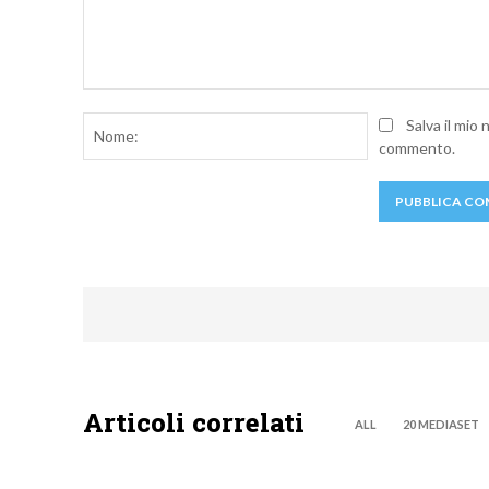
Commento:
Nome:
Salva il mio
commento.
Articoli correlati
ALL
20 MEDIASET