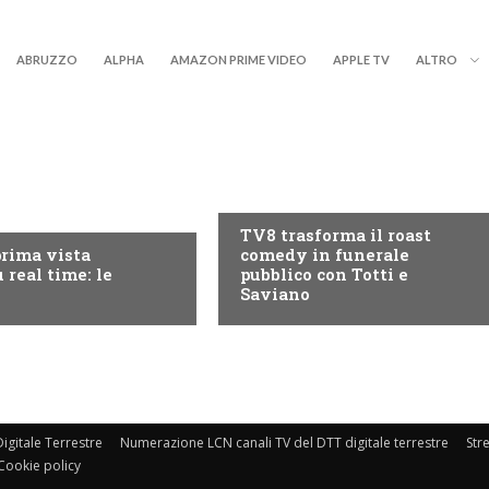
ABRUZZO
ALPHA
AMAZON PRIME VIDEO
APPLE TV
ALTRO
PROGRAMMI TV
RY+
TV8 trasforma il roast
prima vista
comedy in funerale
 real time: le
pubblico con Totti e
Saviano
igitale Terrestre
Numerazione LCN canali TV del DTT digitale terrestre
Str
Cookie policy