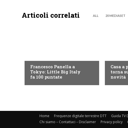
Articoli correlati
ALL
20 MEDIASET
DISCOVERY+
DISCOVE
Francesco Panella a
Casa a 
Tokyo: Little Big Italy
torna su
fa 100 puntate
novità
Home
Frequenze digitale terrestre DTT
Guida TV D
Chi siamo – Contattaci – Disclaimer
Privacy policy