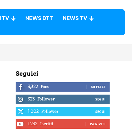
N TV
NEWS DTT
NEWS TV
Seguici
Fans
3,322
MI PIACE
Follower
323
SEGUI
Follower
1,002
SEGUI
Iscritti
1,232
ISCRIVITI