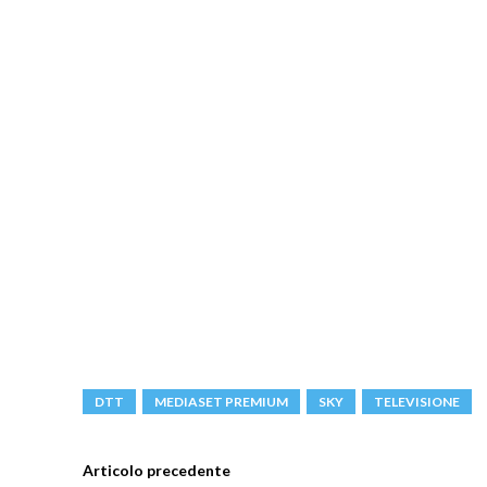
DTT
MEDIASET PREMIUM
SKY
TELEVISIONE
Articolo precedente