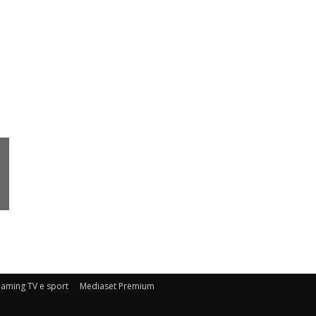
eaming TV e sport
Mediaset Premium