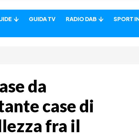
UIDE
GUIDA TV
RADIO DAB
SPORT I
ase da
tante case di
lezza fra il