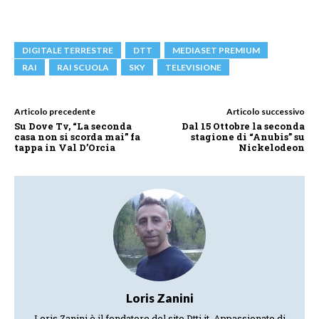
DIGITALE TERRESTRE
DTT
MEDIASET PREMIUM
RAI
RAI SCUOLA
SKY
TELEVISIONE
Articolo precedente
Articolo successivo
Su Dove Tv, “La seconda
Dal 15 Ottobre la seconda
casa non si scorda mai” fa
stagione di “Anubis” su
tappa in Val D’Orcia
Nickelodeon
Loris Zanini
Loris Zanini è il fondatore del sito Dtti.it. Appassionato di