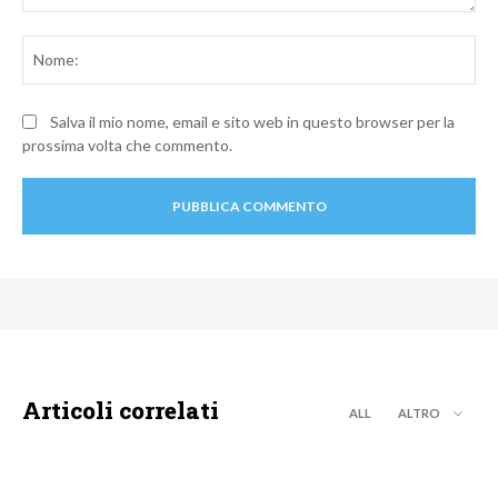
Commento:
No
Salva il mio nome, email e sito web in questo browser per la
prossima volta che commento.
Articoli correlati
ALL
ALTRO