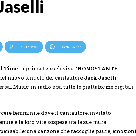
Jaselli
PINTEREST
WHATSAPP
l Time
in prima tv esclusiva
“NONOSTANTE
i del nuovo singolo del cantautore
Jack Jaselli
,
sal Music, in radio e su tutte le piattaforme digitali
rcere femminile dove il cantautore, invitato
enute e le loro vite sospese tra le sue mura
mpensabile: una canzone che raccoglie paure, emozion