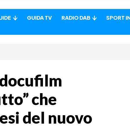
UIDE
GUIDA TV
RADIO DAB
SPORT I
 docufilm
tto” che
esi del nuovo