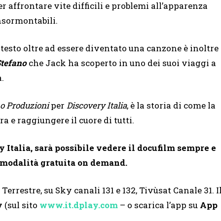
er affrontare vite difficili e problemi all’apparenza
nsormontabili.
l testo oltre ad essere diventato una canzone è inoltre
Stefano
che Jack ha scoperto in uno dei suoi viaggi a
.
o Produzioni
per
Discovery Italia
, è la storia di come la
 e raggiungere il cuore di tutti.
y Italia, sarà possibile vedere il docufilm
sempre e
n modalità gratuita on demand.
 Terrestre, su Sky canali 131 e 132, Tivùsat Canale 31. I
y
(sul sito
www.it.dplay.com
– o scarica l’app su
App