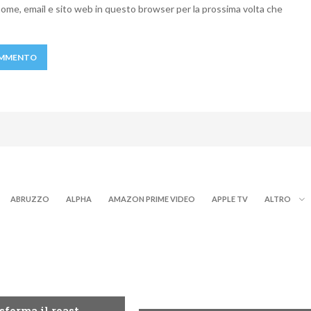
 nome, email e sito web in questo browser per la prossima volta che
ABRUZZO
ALPHA
AMAZON PRIME VIDEO
APPLE TV
ALTRO
MI TV
PROGRAMMI TV
sforma il roast