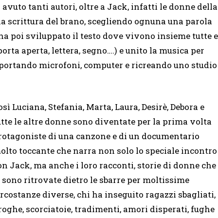
avuto tanti autori, oltre a Jack, infatti le donne della
a scrittura del brano, scegliendo ognuna una parola
 ha poi sviluppato il testo dove vivono insieme tutte e
, porta aperta, lettera, segno….) e unito la musica per
, portando microfoni, computer e ricreando uno studio
osì Luciana, Stefania, Marta, Laura, Desirè, Debora e
utte le altre donne sono diventate per la prima volta
rotagoniste di una canzone e di un documentario
olto toccante che narra non solo lo speciale incontro
on Jack, ma anche i loro racconti, storie di donne che
i sono ritrovate dietro le sbarre per moltissime
ircostanze diverse, chi ha inseguito ragazzi sbagliati,
roghe, scorciatoie, tradimenti, amori disperati, fughe