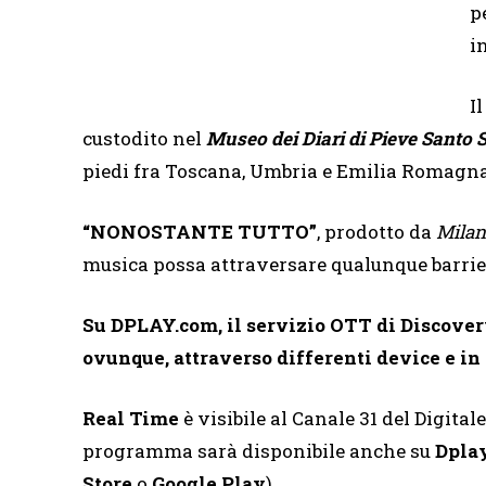
p
i
I
custodito nel
Museo dei Diari di Pieve Santo 
piedi fra Toscana, Umbria e Emilia Romagna
“NONOSTANTE TUTTO”
, prodotto da
Milan
musica possa attraversare qualunque barriera
Su
DPLAY.com
, il servizio OTT di Discover
ovunque, attraverso differenti device e i
Real Time
è visibile al Canale 31 del Digitale
programma sarà disponibile anche su
Dpla
Store
o
Google Play
).