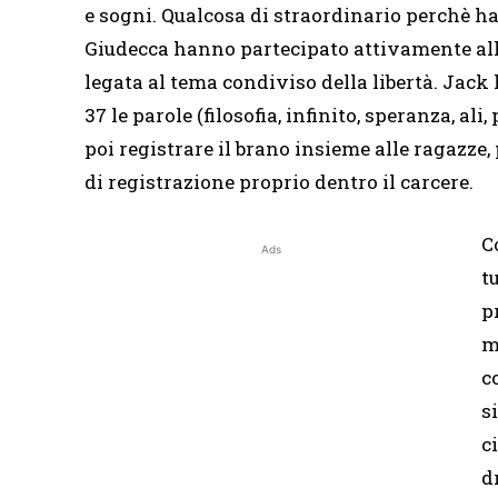
e sogni. Qualcosa di straordinario perchè ha 
Giudecca hanno partecipato attivamente all
legata al tema condiviso della libertà. Jack
37 le parole (filosofia, infinito, speranza, ali
poi registrare il brano insieme alle ragazze
di registrazione proprio dentro il carcere.
C
Ads
t
p
m
c
s
c
d