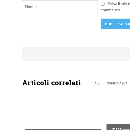
Nome:
Salva il mio
commento.
Articoli correlati
ALL
20 MEDIASET
PROGRAM
DISCOVERY+
TV8 tra