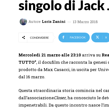
singolo di Jack 
Autore
Loris Zanini
13 Marzo 2018
FACEBOOK
X
CONDIVIDERE
Mercoledì 21 marzo alle 23:10
arriva su
Rea
TUTTO”
, il docufilm che racconta la genes
prodotto da Max Casacci, in uscita per Univer
dal 16 marzo.
Questa straordinaria storia comincia nel ca
dall’associazione
Closer
, ha conosciuto le det
impenetrabili. Da questo incontro nasce l’i