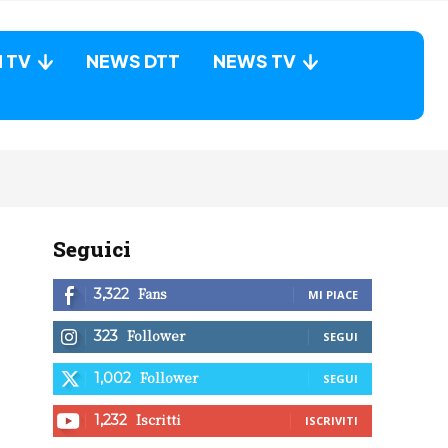
N TV
NEWS DTT
NEWS TV
Seguici
Fans
3,322
MI PIACE
Follower
323
SEGUI
Follower
1,002
SEGUI
Iscritti
1,232
ISCRIVITI