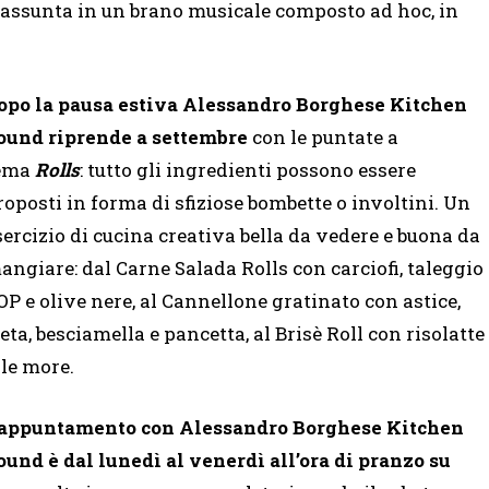
 riassunta in un brano musicale composto ad hoc, in
opo la pausa estiva Alessandro Borghese Kitchen
ound riprende a settembre
con le puntate a
ema
Rolls
: tutto gli ingredienti possono essere
roposti in forma di sfiziose bombette o involtini. Un
sercizio di cucina creativa bella da vedere e buona da
angiare: dal Carne Salada Rolls con carciofi, taleggio
OP e olive nere, al Cannellone gratinato con astice,
ieta, besciamella e pancetta, al Brisè Roll con risolatte
lle more.
’appuntamento con Alessandro Borghese Kitchen
ound è dal lunedì al venerdì all’ora di pranzo su