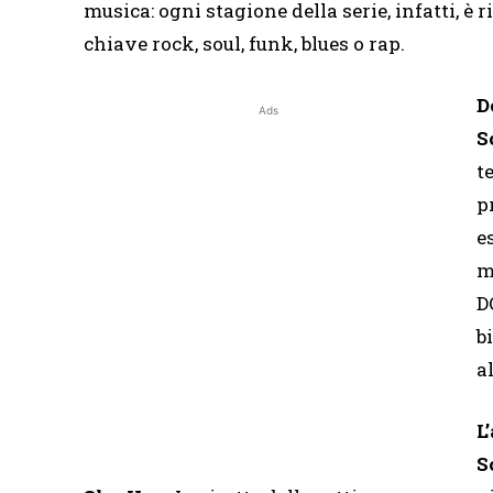
musica: ogni stagione della serie, infatti, è
chiave rock, soul, funk, blues o rap.
D
Ads
S
t
p
e
m
D
b
a
L
S