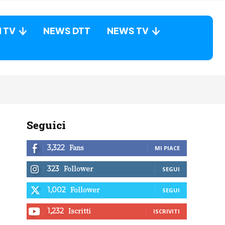
N TV
NEWS DTT
NEWS TV
Seguici
Fans
3,322
MI PIACE
Follower
323
SEGUI
Follower
1,002
SEGUI
Iscritti
1,232
ISCRIVITI