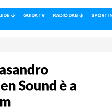
UIDE
GUIDA TV
RADIO DAB
SPORT I
easandro
en Sound è a
am