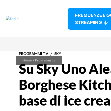
FREQUENZE E G
STREAMING
PROGRAMMI TV
SKY
Home
Programmi tv
Su Sky Uno Al
Borghese Kitch
base di ice cre