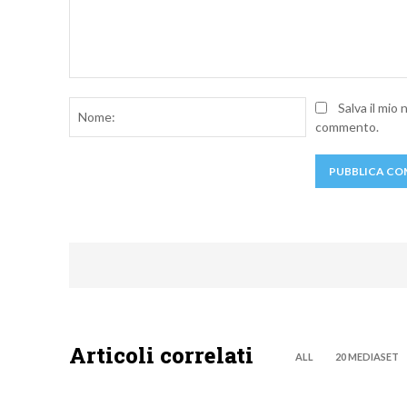
Commento:
Nome:
Salva il mio
commento.
Articoli correlati
ALL
20 MEDIASET