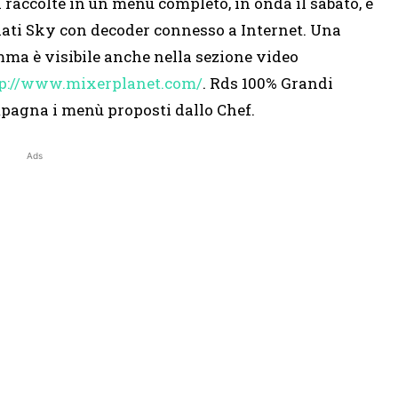
i raccolte in un menu completo, in onda il sabato, e
nati Sky con decoder connesso a Internet. Una
ma è visibile anche nella sezione video
p://www.mixerplanet.com/
. Rds 100% Grandi
ompagna i menù proposti dallo Chef.
Ads