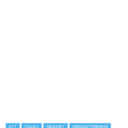
DTT
ITALIA 1
MEDIASET
MEDIASET PREMIUM