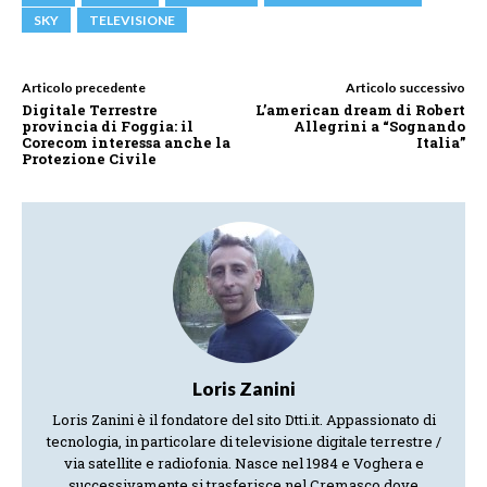
SKY
TELEVISIONE
Articolo precedente
Articolo successivo
Digitale Terrestre
L’american dream di Robert
provincia di Foggia: il
Allegrini a “Sognando
Corecom interessa anche la
Italia”
Protezione Civile
Loris Zanini
Loris Zanini è il fondatore del sito Dtti.it. Appassionato di
tecnologia, in particolare di televisione digitale terrestre /
via satellite e radiofonia. Nasce nel 1984 e Voghera e
successivamente si trasferisce nel Cremasco dove