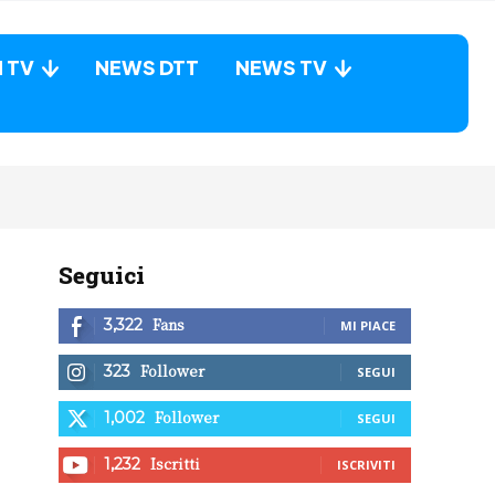
N TV
NEWS DTT
NEWS TV
Seguici
Fans
3,322
MI PIACE
Follower
323
SEGUI
Follower
1,002
SEGUI
Iscritti
1,232
ISCRIVITI