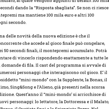
umulato, al quale vengono aggiunti di default 100 mil
econdi dando la “Risposta sbagliata”. Se non ci riesce
ontepremi ma mantiene 100 mila euro e altri 100
ogni secondo.
na delle novità della nuova edizione è che il
oncorrente che accede al gioco finale può congelare,
ei 50 secondi finali, il montepremi accumulato. Potrà
entare di vincerlo rispondendo esattamente a tutte le
1 domande di fila. Il cast del programma si avvale di
umerosi personaggi che interagiscono col gioco. E’ il
osiddetto “mini-mondo” con la Supplente, la Bonas, il
imo, Sing&Song e l’Alieno, già presenti nella scorsa
dizione. Quest’anno il “mini-mondo’ si arricchisce di
uovi personaggi: lo Iettatore, la Dottoressa e il Malato
l Bonus, il Quotista Snai e lo Scienziato Pazzo. Nel