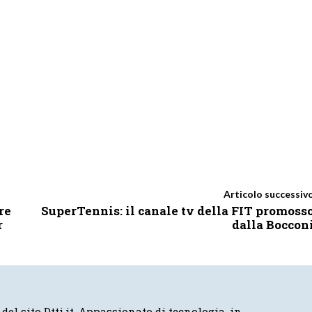
Articolo successiv
re
SuperTennis: il canale tv della FIT promoss
r
dalla Boccon
 del sito Dtti.it. Appassionato di tecnologia, in