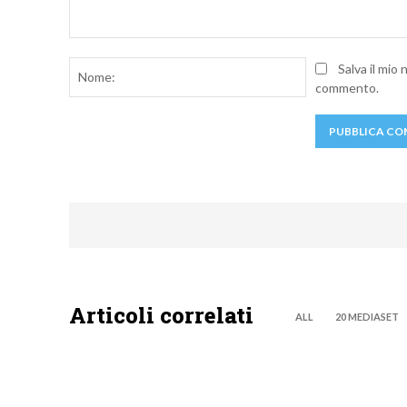
Commento:
Nome:
Salva il mio
commento.
Articoli correlati
ALL
20 MEDIASET