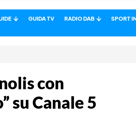
UIDE
GUIDA TV
RADIO DAB
SPORT I
nolis con
o” su Canale 5