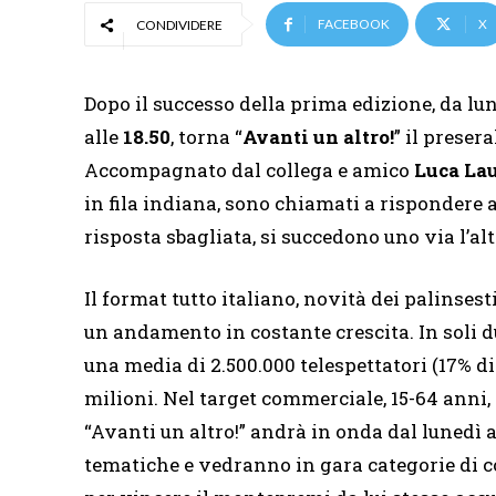
FACEBOOK
X
CONDIVIDERE
Dopo il successo della prima edizione, da lu
alle
18.50
, torna “
Avanti un altro!
” il presera
Accompagnato dal collega e amico
Luca La
in fila indiana, sono chiamati a rispondere 
risposta sbagliata, si succedono uno via l’alt
Il format tutto italiano, novità dei palinsest
un andamento in costante crescita. In soli 
una media di 2.500.000 telespettatori (17% di 
milioni. Nel target commerciale, 15-64 anni, 
“Avanti un altro!” andrà in onda dal lunedì
tematiche e vedranno in gara categorie di co