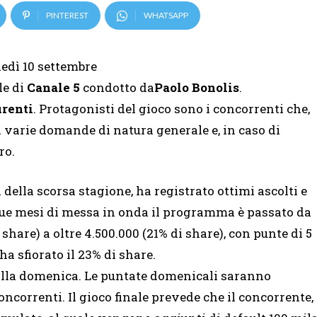
PINTEREST
WHATSAPP
nedì 10 settembre
le di
Canale 5
condotto da
Paolo Bonolis
.
urenti
. Protagonisti del gioco sono i concorrenti che,
a varie domande di natura generale e, in caso di
ro.
i della scorsa stagione, ha registrato ottimi ascolti e
due mesi di messa in onda il programma è passato da
share) a oltre 4.500.000 (21% di share), con punte di 5
ha sfiorato il 23% di share.
 alla domenica. Le puntate domenicali saranno
ncorrenti. Il gioco finale prevede che il concorrente,