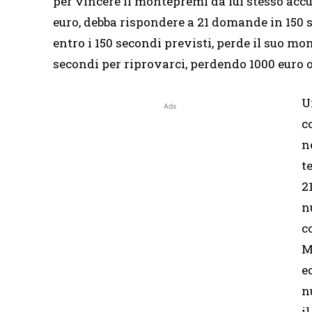
per vincere il montepremi da lui stesso acc
euro, debba rispondere a 21 domande in 150 s
entro i 150 secondi previsti, perde il suo m
secondi per riprovarci, perdendo 1000 euro 
U
Ads
c
n
t
2
n
c
M
e
n
i