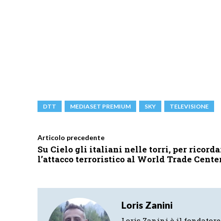
DTT
MEDIASET PREMIUM
SKY
TELEVISIONE
Articolo precedente
Su Cielo gli italiani nelle torri, per ricorda
l’attacco terroristico al World Trade Cente
Loris Zanini
Loris Zanini è il fondatore