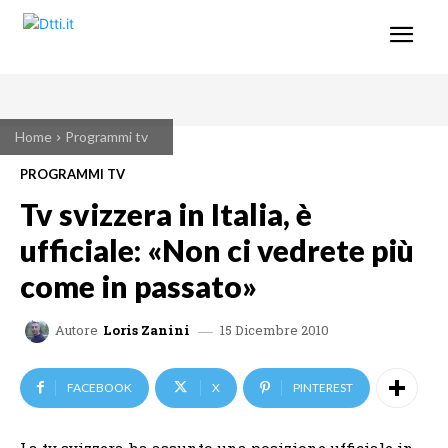
Home
Programmi tv
PROGRAMMI TV
Tv svizzera in Italia, è
ufficiale: «Non ci vedrete più
come in passato»
15 Dicembre 2010
Autore
Loris Zanini
FACEBOOK
X
PINTEREST
La tv svizzera ha assunto una posizione ufficiale in