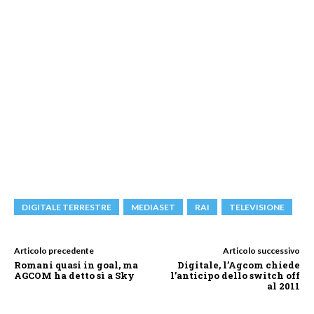
DIGITALE TERRESTRE
MEDIASET
RAI
TELEVISIONE
Articolo precedente
Articolo successivo
Romani quasi in goal, ma
Digitale, l’Agcom chiede
AGCOM ha detto sì a Sky
l’anticipo dello switch off
al 2011