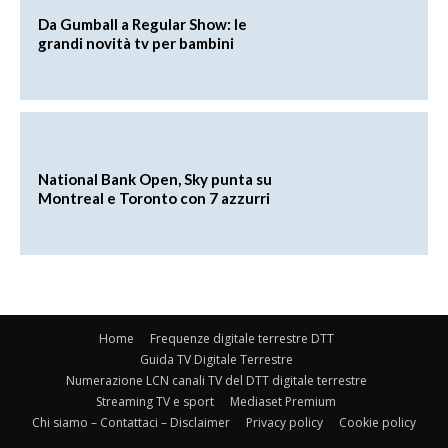
Da Gumball a Regular Show: le
grandi novità tv per bambini
National Bank Open, Sky punta su
Montreal e Toronto con 7 azzurri
Home
Frequenze digitale terrestre DTT
Guida TV Digitale Terrestre
Numerazione LCN canali TV del DTT digitale terrestre
Streaming TV e sport
Mediaset Premium
Chi siamo – Contattaci – Disclaimer
Privacy policy
Cookie policy