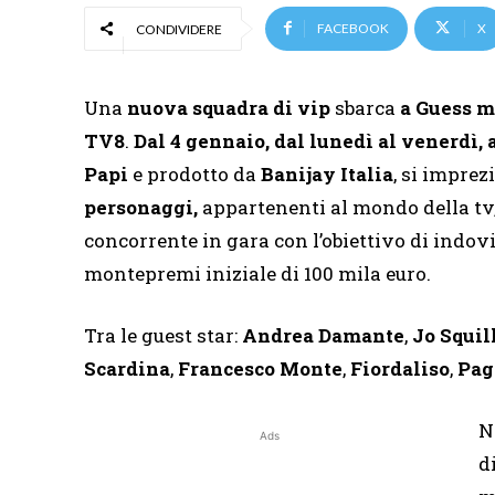
FACEBOOK
X
CONDIVIDERE
Una
nuova squadra di vip
sbarca
a Guess m
TV8
.
Dal 4 gennaio, dal lunedì al venerdì, a
Papi
e prodotto da
Banijay Italia
, si imprez
personaggi,
appartenenti al mondo della tv, 
concorrente in gara con l’obiettivo di indovi
montepremi iniziale di 100 mila euro.
Tra le guest star:
Andrea Damante
,
Jo Squil
Scardina
,
Francesco Monte
,
Fiordaliso
,
Pag
N
Ads
d