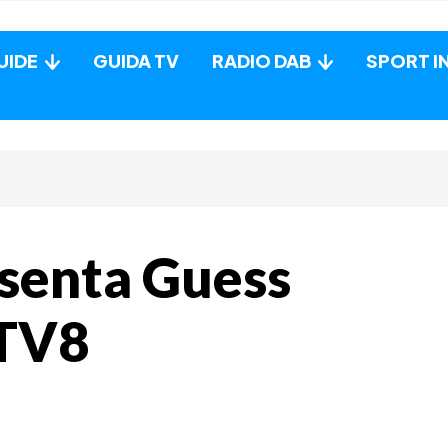
UIDE
GUIDA TV
RADIO DAB
SPORT I
esenta Guess
 TV8