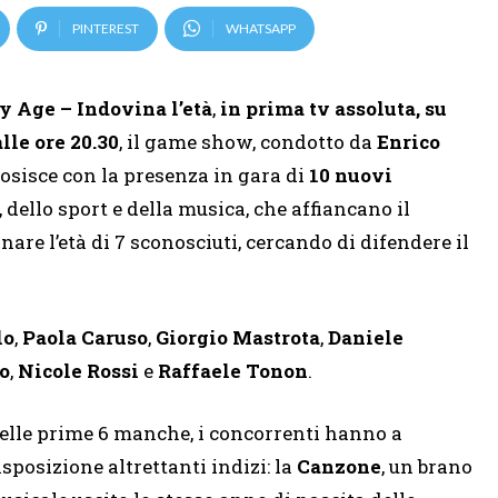
PINTEREST
WHATSAPP
y Age – Indovina l’età
,
in prima tv assoluta, su
lle ore 20.30
, il game show, condotto da
Enrico
iosisce con la presenza in gara di
10 nuovi
dello sport e della musica, che affiancano il
nare l’età di 7 sconosciuti, cercando di difendere il
lo
,
Paola Caruso
,
Giorgio Mastrota
,
Daniele
o
,
Nicole Rossi
e
Raffaele Tonon
.
elle prime 6 manche, i concorrenti hanno a
isposizione altrettanti indizi: la
Canzone
, un brano