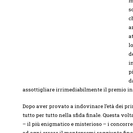
m
s
c
a
a
l
d
i
p
d
assottigliare irrimediabilmente il premio in
Dopo aver provato a indovinare l’età dei prim
tutto per tutto nella sfida finale. Questa vol
– il più enigmatico e misterioso – i concorre
ad ogni errore il montepremi raggiunto fin