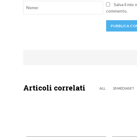
Nome:
Salva il mio
commento.
Articoli correlati
ALL
20 MEDIASET
DISCOVERY+
DISCOVE