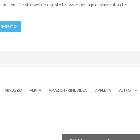
 nome, email e sito web in questo browser per la prossima volta che
ABRUZZO
ALPHA
AMAZON PRIME VIDEO
APPLE TV
ALTRO
PROGRAMMI TV
RY+