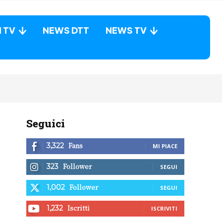
N TV
NEWS DTT
NEWS TV
Seguici
Fans
3,322
MI PIACE
Follower
323
SEGUI
Follower
1,002
SEGUI
Iscritti
1,232
ISCRIVITI