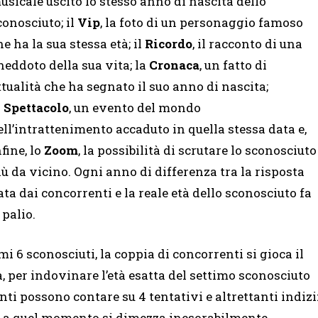
usicale uscito lo stesso anno di nascita dello
conosciuto; il
Vip
, la foto di un personaggio famoso
he ha la sua stessa età; il
Ricordo
, il racconto di una
neddoto della sua vita; la
Cronaca
, un fatto di
ttualità che ha segnato il suo anno di nascita;
o
Spettacolo
, un evento del mondo
ell’intrattenimento accaduto in quella stessa data e,
nfine, lo
Zoom
, la possibilità di scrutare lo sconosciuto
iù da vicino. Ogni anno di differenza tra la risposta
ata dai concorrenti e la reale età dello sconosciuto fa
 palio.
i 6 sconosciuti, la coppia di concorrenti si gioca il
ta, per indovinare l’età esatta del settimo sconosciuto
nti possono contare su 4 tentativi e altrettanti indizi
o a quel momento si dimezza inesorabilmente.