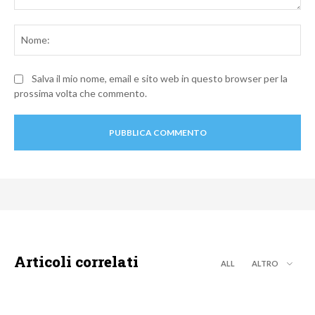
Commento:
No
Salva il mio nome, email e sito web in questo browser per la
prossima volta che commento.
Articoli correlati
ALL
ALTRO