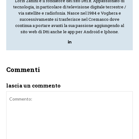
Loris Zanini è il fondatore del sito Dtti.it. Appassionato di
tecnologia, in particolare di televisione digitale terrestre /
via satellite e radiofonia. Nasce nel 1984 e Voghera e
successivamente si trasferisce nel Cremasco dove
continua a portare avanti la sua passione aggiungendo al
sito web di Dtti anche le app per Android e Iphone.
Commenti
lascia un commento