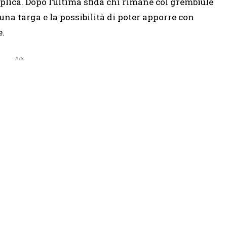
replica. Dopo l’ultima sfida chi rimane col grembiule
 una targa e la possibilità di poter apporre con
e.
Ads