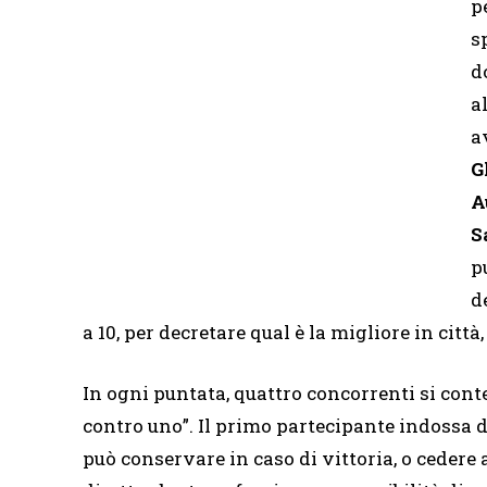
p
s
d
a
a
G
A
S
p
d
a 10, per decretare qual è la migliore in città,
In ogni puntata, quattro concorrenti si cont
contro uno”. Il primo partecipante indossa di
può conservare in caso di vittoria, o cedere 