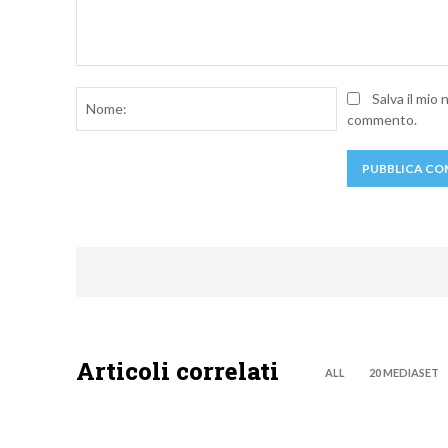
Commento:
Nome:
Salva il mio
commento.
Articoli correlati
ALL
20 MEDIASET