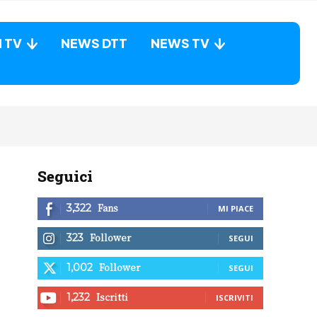
N TV
NEWS DTT
NEWS TV
Seguici
Fans
3,322
MI PIACE
Follower
323
SEGUI
Follower
1,002
SEGUI
Iscritti
1,232
ISCRIVITI