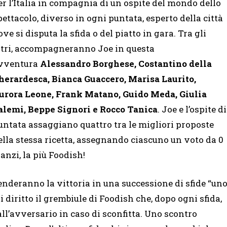
er l’Italia in compagnia di un ospite del mondo dello
pettacolo, diverso in ogni puntata, esperto della città
ove si disputa la sfida o del piatto in gara. Tra gli
ltri, accompagneranno Joe in questa
vventura
Alessandro Borghese, Costantino della
herardesca, Bianca Guaccero,
Marisa Laurito,
urora Leone, Frank Matano, Guido Meda, Giulia
alemi, Beppe Signori e Rocco Tanica
. Joe e l’ospite di
untata assaggiano quattro tra le migliori proposte
ella stessa ricetta, assegnando ciascuno un voto da 0
 anzi, la più Foodish!
enderanno la vittoria in una successione di sfide “un
 diritto il grembiule di Foodish che, dopo ogni sfida,
all’avversario in caso di sconfitta. Uno scontro