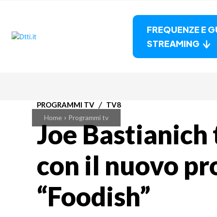
FREQUENZE E G
STREAMING
PROGRAMMI TV
TV8
Home
Programmi tv
Joe Bastianich 
con il nuovo 
“Foodish”