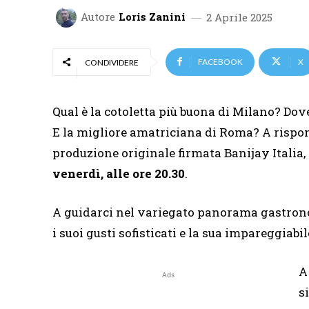
Autore
Loris Zanini
2 Aprile 2025
FACEBOOK
X
CONDIVIDERE
Qual è la cotoletta più buona di Milano? Dov
E la migliore amatriciana di Roma? A rispo
produzione originale firmata Banijay Italia,
venerdì, alle ore 20.30
.
A guidarci nel variegato panorama gastronom
i suoi gusti sofisticati e la sua impareggiab
A
Ads
s