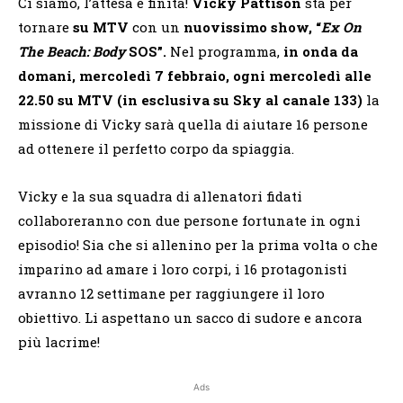
Ci siamo, l’attesa è finita!
Vicky Pattison
sta per
tornare
su MTV
con un
nuovissimo show, “
Ex On
The Beach: Body
SOS”.
Nel programma,
in onda da
domani, mercoledì 7 febbraio, ogni mercoledì alle
22.50 su MTV (in esclusiva su Sky al canale 133)
la
missione di Vicky sarà quella di aiutare 16 persone
ad ottenere il perfetto corpo da spiaggia.
Vicky e la sua squadra di allenatori fidati
collaboreranno con due persone fortunate in ogni
episodio! Sia che si allenino per la prima volta o che
imparino ad amare i loro corpi, i 16 protagonisti
avranno 12 settimane per raggiungere il loro
obiettivo. Li aspettano un sacco di sudore e ancora
più lacrime!
Ads