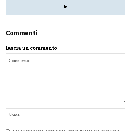
Commenti
lascia un commento
Commento:
No
Salva il mio nome, email e sito web in questo browser per la