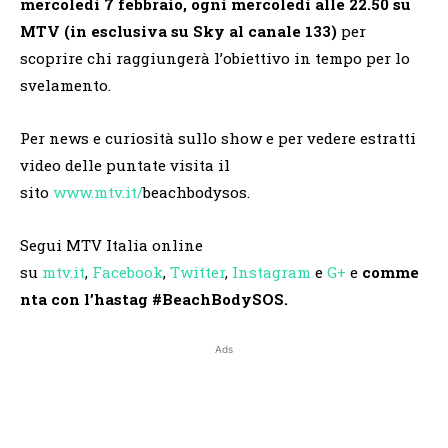
mercoledì 7 febbraio, ogni mercoledì alle 22.50 su
MTV (in esclusiva su Sky al canale 133)
per
scoprire chi raggiungerà l’obiettivo in tempo per lo
svelamento.
Per news e curiosità sullo show e per vedere estratti
video delle puntate visita il
sito
www.mtv.it/
beachbodysos.
Segui MTV Italia online
su
mtv.it
,
Facebook
,
Twitter
,
Instagram
e
G+
e
comme
nta con l’hastag #BeachBodySOS.
Ads