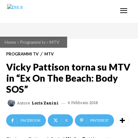
Home
Programmi tv
MTV
PROGRAMMI TV
MTV
Vicky Pattison torna su MTV
in “Ex On The Beach: Body
SOS”
6 Febbraio 2018
Autore
Loris Zanini
FACEBOOK
X
PINTEREST