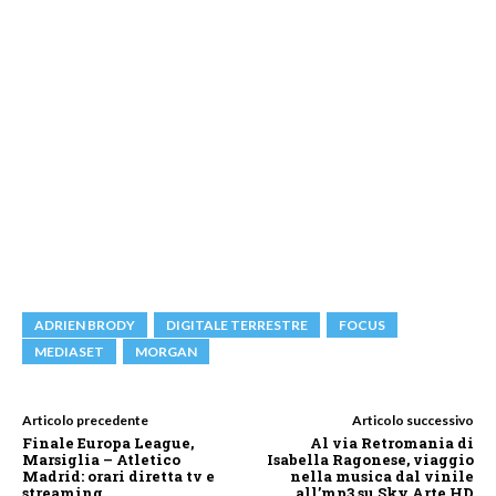
ADRIEN BRODY
DIGITALE TERRESTRE
FOCUS
MEDIASET
MORGAN
Articolo precedente
Articolo successivo
Finale Europa League,
Al via Retromania di
Marsiglia – Atletico
Isabella Ragonese, viaggio
Madrid: orari diretta tv e
nella musica dal vinile
streaming
all’mp3 su Sky Arte HD