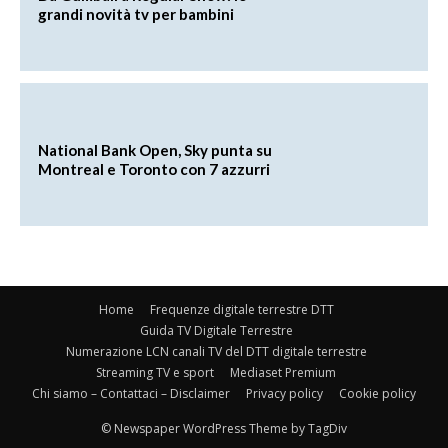
grandi novità tv per bambini
National Bank Open, Sky punta su
Montreal e Toronto con 7 azzurri
Home
Frequenze digitale terrestre DTT
Guida TV Digitale Terrestre
Numerazione LCN canali TV del DTT digitale terrestre
Streaming TV e sport
Mediaset Premium
Chi siamo – Contattaci – Disclaimer
Privacy policy
Cookie policy
© Newspaper WordPress Theme by TagDiv