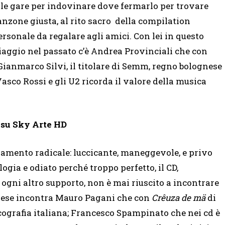
lle gare per indovinare dove fermarlo per trovare
anzone giusta, al rito sacro della compilation
ersonale da regalare agli amici. Con lei in questo
iaggio nel passato c’è Andrea Provinciali che con
 Gianmarco Silvi, il titolare di Semm, regno bolognese
asco Rossi e gli U2 ricorda il valore della musica
5 su Sky Arte HD
biamento radicale: luccicante, maneggevole, e privo
logia e odiato perché troppo perfetto, il CD,
ogni altro supporto, non è mai riuscito a incontrare
onese incontra Mauro Pagani che con
Crêuza de mä
di
cografia italiana; Francesco Spampinato che nei cd è