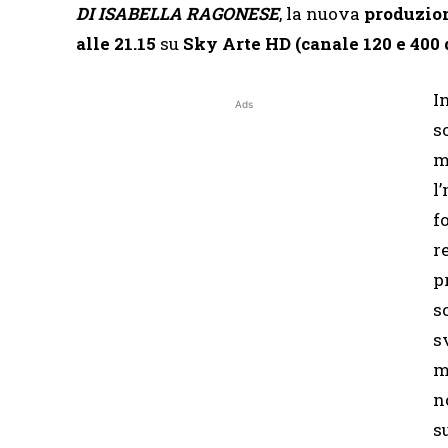
DI ISABELLA RAGONESE
, la nuova
produzio
alle 21.15
su
Sky Arte HD (canale 120 e 400 
I
Ads
s
m
l
f
r
p
s
s
m
n
s