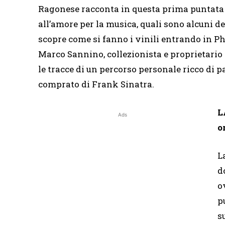
Ragonese racconta in questa prima puntata cos
all’amore per la musica, quali sono alcuni de
scopre come si fanno i vinili entrando in Pho
Marco Sannino, collezionista e proprietario
le tracce di un percorso personale ricco di p
comprato di Frank Sinatra.
L
Ads
o
L
d
o
p
s