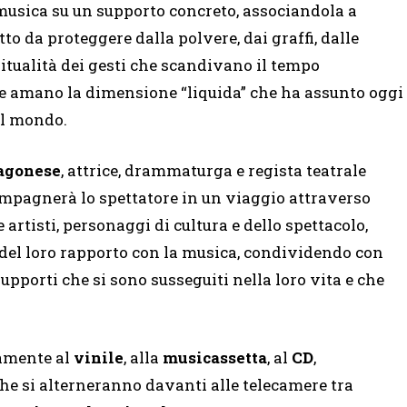
musica su un supporto concreto, associandola a
o da proteggere dalla polvere, dai graffi, dalle
ritualità dei gesti che scandivano il tempo
che amano la dimensione “liquida” che ha assunto oggi
al mondo.
Ragonese
, attrice, drammaturga e regista teatrale
pagnerà lo spettatore in un viaggio attraverso
e artisti, personaggi di cultura e dello spettacolo,
 del loro rapporto con la musica, condividendo con
supporti che si sono susseguiti nella loro vita e che
vamente al
vinile
, alla
musicassetta
, al
CD
,
 che si alterneranno davanti alle telecamere tra