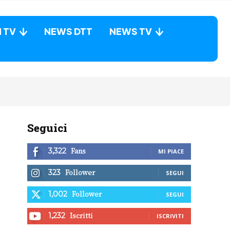
N TV
NEWS DTT
NEWS TV
Seguici
Fans
3,322
MI PIACE
Follower
323
SEGUI
Follower
1,002
SEGUI
Iscritti
1,232
ISCRIVITI