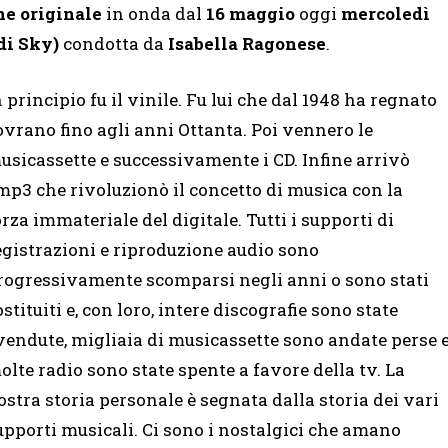
ne originale
in onda dal
16 maggio
oggi
mercoledì
di Sky)
condotta da
Isabella Ragonese
.
n principio fu il vinile. Fu lui che dal 1948 ha regnato
ovrano fino agli anni Ottanta. Poi vennero le
usicassette e successivamente i CD. Infine arrivò
’mp3 che rivoluzionò il concetto di musica con la
orza immateriale del digitale. Tutti i supporti di
egistrazioni e riproduzione audio sono
rogressivamente scomparsi negli anni o sono stati
ostituiti e, con loro, intere discografie sono state
vendute, migliaia di musicassette sono andate perse 
olte radio sono state spente a favore della tv. La
ostra storia personale è segnata dalla storia dei vari
upporti musicali. Ci sono i nostalgici che amano