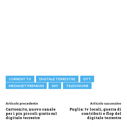
CURRENT TV
DIGITALE TERRESTRE
DTT
MEDIASET PREMIUM
SKY
TELEVISIONE
Articolo precedente
Articolo successivo
Cartoonito, nuovo canale
Puglia: tv locali, guerra di
per i piu piccoli gratis sul
contributi e flop del
digitale terrestre
digitale terrestre