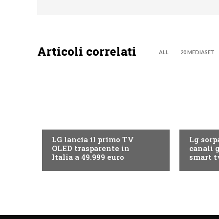
Articoli correlati
ALL
20 MEDIASET
NEWS DIGITALE TERRESTRE
NEWS DIG
LG lancia il primo TV
Lg sorpa
OLED trasparente in
canali g
Italia a 49.999 euro
smart t