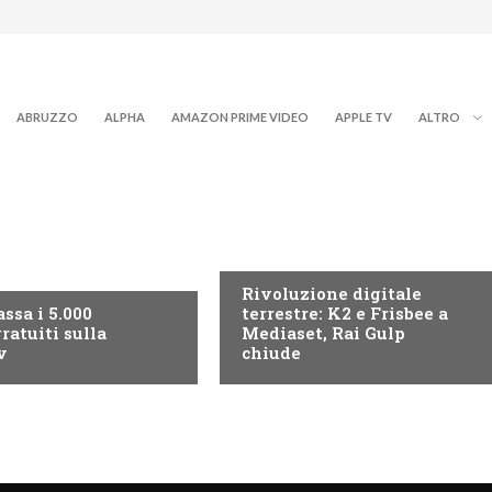
ABRUZZO
ALPHA
AMAZON PRIME VIDEO
APPLE TV
ALTRO
NEWS DIGITALE TERRESTRE
ITALE TERRESTRE
Rivoluzione digitale
ssa i 5.000
terrestre: K2 e Frisbee a
ratuiti sulla
Mediaset, Rai Gulp
v
chiude