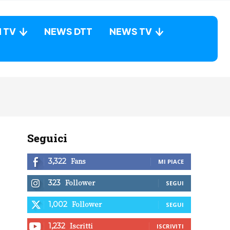
N TV
NEWS DTT
NEWS TV
Seguici
Fans
3,322
MI PIACE
Follower
323
SEGUI
Follower
1,002
SEGUI
Iscritti
1,232
ISCRIVITI