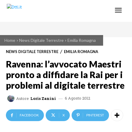
Home
News Digitale Terrestre
Emilia Romagna
NEWS DIGITALE TERRESTRE
EMILIA ROMAGNA
Ravenna: l’avvocato Maestri
pronto a diffidare la Rai per i
problemi al digitale terrestre
6 Agosto 2012
Autore
Loris Zanini
FACEBOOK
X
PINTEREST