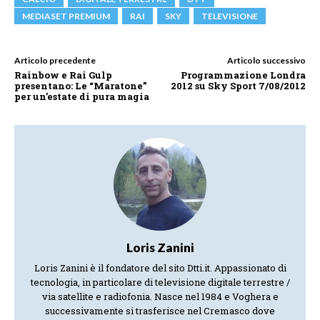
MEDIASET PREMIUM
RAI
SKY
TELEVISIONE
Articolo precedente
Articolo successivo
Rainbow e Rai Gulp
Programmazione Londra
presentano: Le “Maratone”
2012 su Sky Sport 7/08/2012
per un’estate di pura magia
Loris Zanini
Loris Zanini è il fondatore del sito Dtti.it. Appassionato di
tecnologia, in particolare di televisione digitale terrestre /
via satellite e radiofonia. Nasce nel 1984 e Voghera e
successivamente si trasferisce nel Cremasco dove