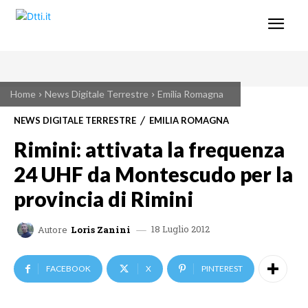
Home
News Digitale Terrestre
Emilia Romagna
NEWS DIGITALE TERRESTRE
EMILIA ROMAGNA
Rimini: attivata la frequenza
24 UHF da Montescudo per la
provincia di Rimini
18 Luglio 2012
Autore
Loris Zanini
FACEBOOK
X
PINTEREST