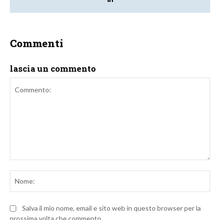
Commenti
lascia un commento
Commento:
No
Salva il mio nome, email e sito web in questo browser per la
prossima volta che commento.