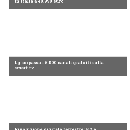
in Italia a 49.999 euro
NEWS DIGITALE TERRESTRE
Lg sorpassa i 5.000 canali gratuiti sulla
smart tv
NEWS DIGITALE TERRESTRE
Rivoluzione digitale terrestre: K2 e