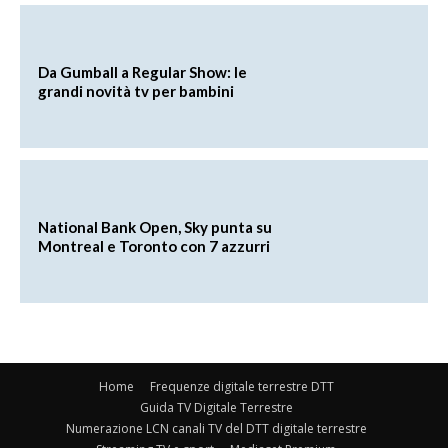
Da Gumball a Regular Show: le
grandi novità tv per bambini
National Bank Open, Sky punta su
Montreal e Toronto con 7 azzurri
Home
Frequenze digitale terrestre DTT
Guida TV Digitale Terrestre
Numerazione LCN canali TV del DTT digitale terrestre