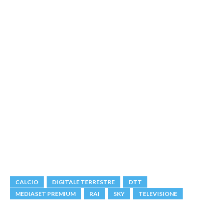
CALCIO
DIGITALE TERRESTRE
DTT
MEDIASET PREMIUM
RAI
SKY
TELEVISIONE