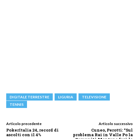
DIGITALE TERRESTRE
LIGURIA
TELEVISIONE
TENNIS
Articolo precedente
Articolo successivo
PokerItalia 24, record di
Cuneo, Perotti: “Sul
ascolti con il 4%
problema Rai in Valle Po la