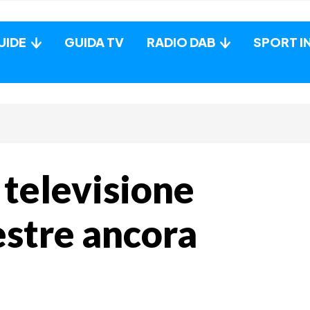
UIDE
GUIDA TV
RADIO DAB
SPORT I
a televisione
restre ancora