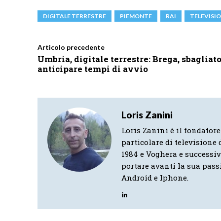
DIGITALE TERRESTRE
PIEMONTE
RAI
TELEVISI
Articolo precedente
Umbria, digitale terrestre: Brega, sbagliat
anticipare tempi di avvio
Loris Zanini
Loris Zanini è il fondatore
particolare di televisione d
1984 e Voghera e successi
portare avanti la sua pass
Android e Iphone.