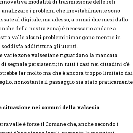
nnovativa modalità di trasmissione delle reti
d analizzare i problemi che inevitabilmente sono
assate al digitale; ma adesso, a ormai due mesi dallo
 anche della nostra zona) è necessario andare a
ostra valle alcuni problemi rimangono mentre in
 soddisfa addirittura gli utenti.
le varie zone valsesiane riguardano la mancata
i segnale persistenti; in tutti i casi nei cittadini c’è
otrebbe far molto ma che è ancora troppo limitato dai
eglio, nonostante il passaggio sia stato praticamente
a situazione nei comuni della Valsesia.
erravalle è forse il Comune che, anche secondo i
egozi d’assistenza locali, presenta le maggiori