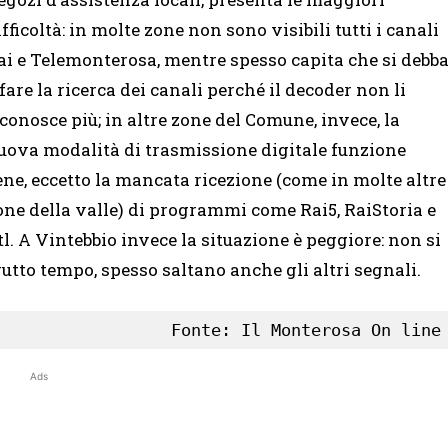
ifficoltà: in molte zone non sono visibili tutti i canali
ai e Telemonterosa, mentre spesso capita che si debb
ifare la ricerca dei canali perché il decoder non li
iconosce più; in altre zone del Comune, invece, la
uova modalità di trasmissione digitale funzione
ene, eccetto la mancata ricezione (come in molte altre
one della valle) di programmi come Rai5, RaiStoria e
tl. A Vintebbio invece la situazione è peggiore: non si
brutto tempo, spesso saltano anche gli altri segnali.
Ads