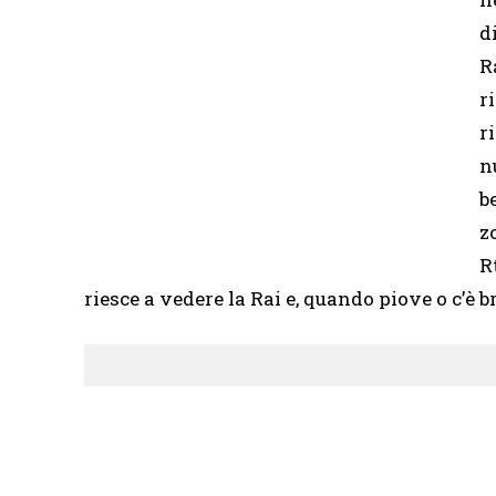
d
R
r
r
n
b
z
R
riesce a vedere la Rai e, quando piove o c’è 