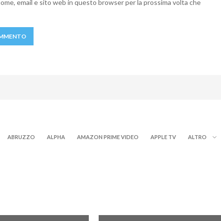
 nome, email e sito web in questo browser per la prossima volta che
ABRUZZO
ALPHA
AMAZON PRIME VIDEO
APPLE TV
ALTRO
E
PIEMONTE