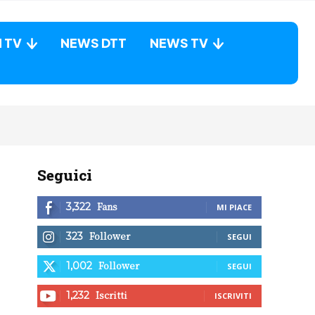
N TV
NEWS DTT
NEWS TV
Seguici
Fans
3,322
MI PIACE
Follower
323
SEGUI
Follower
1,002
SEGUI
Iscritti
1,232
ISCRIVITI