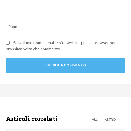
Commento:
No
Salva il mio nome, email e sito web in questo browser per la
prossima volta che commento.
Articoli correlati
ALL
ALTRO