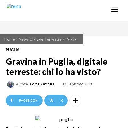
Home
News Digitale Terrestre
Puglia
PUGLIA
Gravina in Puglia, digitale
terreste: chi lo ha visto?
14 Febbraio 2013
Autore
Loris Zanini
FACEBOOK
X