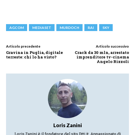
AGCOM
MEDIASET
MURDOCH
RAI
SKY
Articolo precedente
Articolo successivo
Gravina in Puglia, digitale
Crack da 30 mln, arrestato
terreste: chi lo ha visto?
imprenditore tv-cinema
Angelo Rizzoli
Loris Zanini
Loris Zanini è il fondatore del sito Dtti.it. Appassionato di