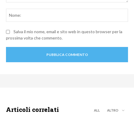
Commento:
No
Salva il mio nome, email e sito web in questo browser per la
prossima volta che commento.
Articoli correlati
ALL
ALTRO