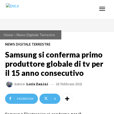
Home
News Digitale Terrestre
NEWS DIGITALE TERRESTRE
Samsung si conferma primo
produttore globale di tv per
il 15 anno consecutivo
25 Febbraio 2021
Autore
Loris Zanini
FACEBOOK
X
Samsung Electronics si conferma
per il