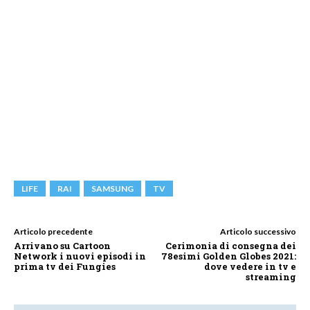
LIFE
RAI
SAMSUNG
TV
Articolo precedente
Articolo successivo
Arrivano su Cartoon
Cerimonia di consegna dei
Network i nuovi episodi in
78esimi Golden Globes 2021:
prima tv dei Fungies
dove vedere in tv e
streaming