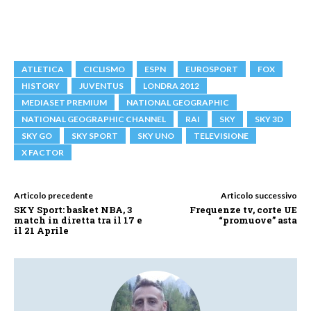
ATLETICA
CICLISMO
ESPN
EUROSPORT
FOX
HISTORY
JUVENTUS
LONDRA 2012
MEDIASET PREMIUM
NATIONAL GEOGRAPHIC
NATIONAL GEOGRAPHIC CHANNEL
RAI
SKY
SKY 3D
SKY GO
SKY SPORT
SKY UNO
TELEVISIONE
X FACTOR
Articolo precedente
Articolo successivo
SKY Sport: basket NBA, 3
Frequenze tv, corte UE
match in diretta tra il 17 e
“promuove” asta
il 21 Aprile