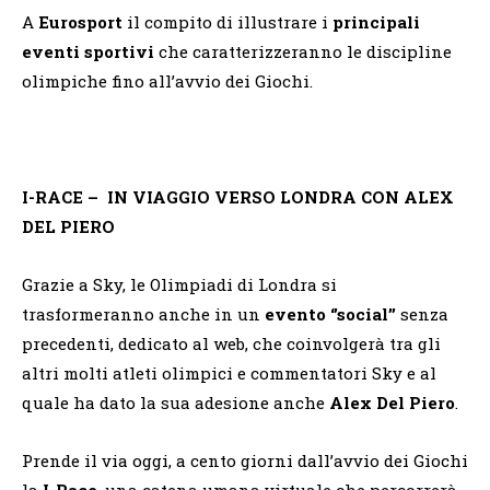
A
Eurosport
il compito di illustrare i
principali
eventi sportivi
che caratterizzeranno le discipline
olimpiche fino all’avvio dei Giochi.
I-RACE
–
IN VIAGGIO VERSO LONDRA CON ALEX
DEL PIERO
Grazie a Sky, le Olimpiadi di Londra si
trasformeranno anche in un
evento ‘’social’’
senza
precedenti, dedicato al web, che coinvolgerà tra gli
altri molti atleti olimpici e commentatori Sky e al
quale ha dato la sua adesione anche
Alex Del Piero
.
Prende il via oggi, a cento giorni dall’avvio dei Giochi
la
I-Race
, una catena umana virtuale che percorrerà