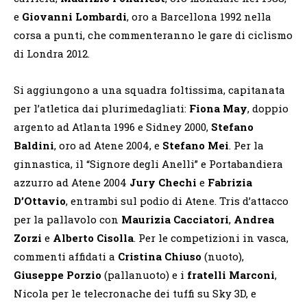
e
Giovanni Lombardi
, oro a Barcellona 1992 nella
corsa a punti, che commenteranno le gare di ciclismo
di Londra 2012.
Si aggiungono a una squadra foltissima, capitanata
per l’atletica dai plurimedagliati:
Fiona May
, doppio
argento ad Atlanta 1996 e Sidney 2000,
Stefano
Baldini
, oro ad Atene 2004, e
Stefano Mei
. Per la
ginnastica, il “Signore degli Anelli” e Portabandiera
azzurro ad Atene 2004
Jury Chechi
e
Fabrizia
D’Ottavio
, entrambi sul podio di Atene. Tris d’attacco
per la pallavolo con
Maurizia Cacciatori
,
Andrea
Zorzi
e
Alberto Cisolla
. Per le competizioni in vasca,
commenti affidati a
Cristina Chiuso
(nuoto),
Giuseppe Porzio
(pallanuoto) e i
fratelli Marconi
,
Nicola per le telecronache dei tuffi su Sky 3D, e