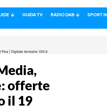
UIDE
GUIDA TV
RADIO DAB
SPORT I
 Media,
: offerte
 il 19