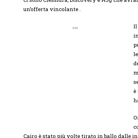
un’offerta vincolante .
I
Ads
i
p
l
d
m
s
è
h
O
c
Cairo è stato più volte tirato in ballo dalle 