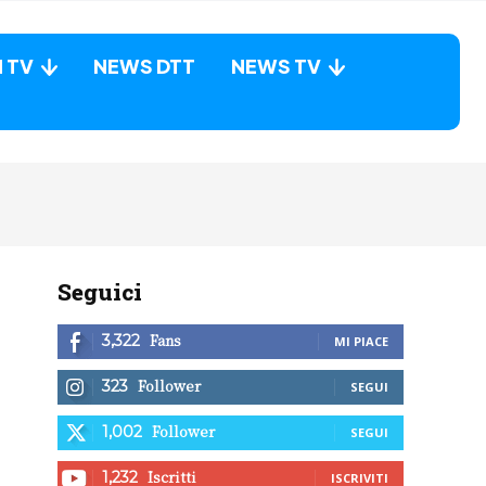
N TV
NEWS DTT
NEWS TV
Seguici
Fans
3,322
MI PIACE
Follower
323
SEGUI
Follower
1,002
SEGUI
Iscritti
1,232
ISCRIVITI