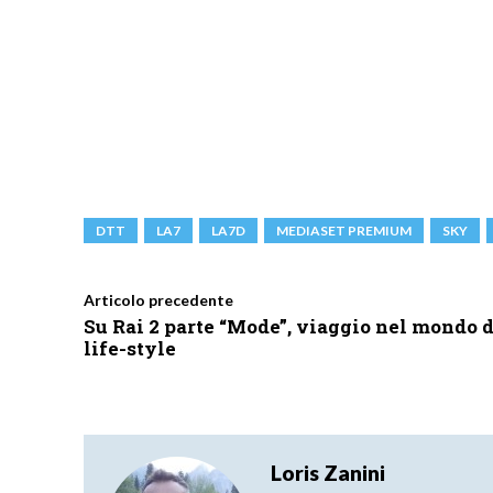
DTT
LA7
LA7D
MEDIASET PREMIUM
SKY
Articolo precedente
Su Rai 2 parte “Mode”, viaggio nel mondo 
life-style
Loris Zanini