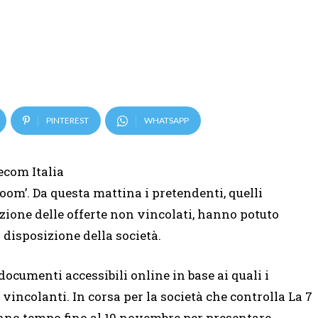
PINTEREST
WHATSAPP
ecom Italia
oom’. Da questa mattina i pretendenti, quelli
ione delle offerte non vincolati, hanno potuto
 disposizione della società.
documenti accessibili online in base ai quali i
incolanti. In corsa per la società che controlla La 7
anno tempo fino al 19 novembre per presentare