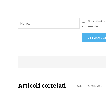
Commento:
Nome:
Salva il mio
commento.
Articoli correlati
ALL
20 MEDIASET