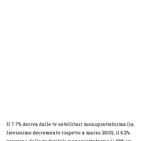
Il 7.7% deriva dalle tv satellitari monopiattaforma (in
lievissimo decremento rispetto a marzo 2010); il 6.2%
proviene dalle tv digitali monopiattaforma (+48% vs