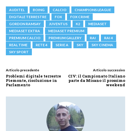
AUDITEL
BOING
CALCIO
CHAMPIONS LEAGUE
DIGITALE TERRESTRE
FOX
FOX CRIME
GORDON RAMSAY
JUVENTUS
K2
MEDIASET
MEDIASET EXTRA
MEDIASET PREMIUM
PREMIUM CALCIO
PREMIUM GALLERY
RAI
RAI 4
REAL TIME
RETE 4
SERIE A
SKY
SKY CINEMA
SKY SPORT
Articolo precedente
Articolo successivo
Problemi digitale terrestre
CIV: il Campionato Italiano
Piemonte, risoluzione in
parte da Misano il prossimo
Parlamento
weekend